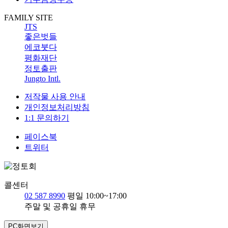
FAMILY SITE
JTS
좋은벗들
에코붓다
평화재단
정토출판
Jungto Intl.
저작물 사용 안내
개인정보처리방침
1:1 문의하기
페이스북
트위터
콜센터
02 587 8990
평일 10:00~17:00
주말 및 공휴일 휴무
PC화면보기