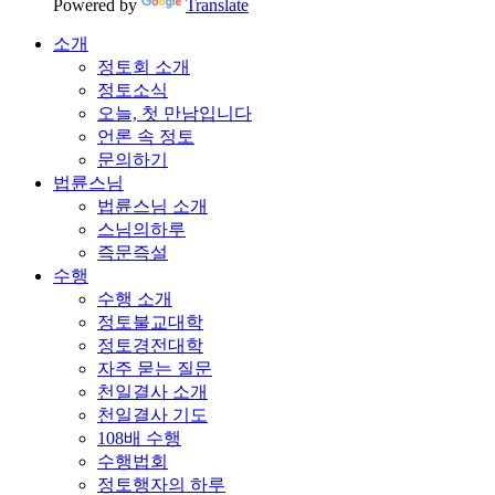
Powered by
Translate
소개
정토회 소개
정토소식
오늘, 첫 만남입니다
언론 속 정토
문의하기
법륜스님
법륜스님 소개
스님의하루
즉문즉설
수행
수행 소개
정토불교대학
정토경전대학
자주 묻는 질문
천일결사 소개
천일결사 기도
108배 수행
수행법회
정토행자의 하루