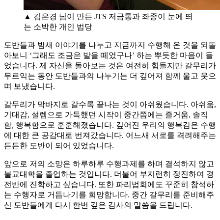
▲ 김은경 님이 만든 JTS 저금통과 좌종이 눈에 띄
는 소박한 개인 법당
도반들과 밤새 이야기를 나누고 지금까지 수행해 온 것을 되돌
아보니 ‘그래도 조금은 발을 떼었구나’ 하는 뿌듯한 마음이 들
었습니다. 제 자신을 돌아보는 것은 여전히 힘들지만 갈무리가
무르익는 동안 도반들과의 나누기는 더 깊어져 함께 울고 웃으
며 보냈습니다.
갈무리가 막바지로 갈수록 끝나는 것이 아쉬웠습니다. 아쉬움,
기대감, 설렘으로 가득했던 시작이 중간쯤에는 즐거움, 솔직
함, 행복함으로 훈훈해졌습니다. 깊어진 우리의 행복감은 수행
에 대한 큰 공감대로 번져갔습니다. 어느새 서로를 격려해주는
든든한 도반이 되어 있었습니다.
앞으로 저의 소망은 하루하루 수행과제를 하며 결석하지 않고
불교대학을 졸업하는 것입니다. 더불어 부지런히 정진하여 경
전반에 진학하고 싶습니다. 또한 파리법회에도 꾸준히 참석하
는 수행자로 거듭나기를 희망합니다. 중간 갈무리를 준비해주
신 도반들에게 다시 한번 깊은 감사의 말씀을 드립니다.