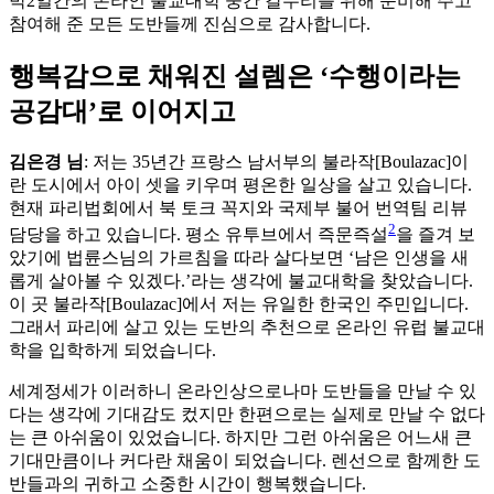
박2일간의 온라인 불교대학 중간 갈무리를 위해 준비해 주고
참여해 준 모든 도반들께 진심으로 감사합니다.
행복감으로 채워진 설렘은 ‘수행이라는
공감대’로 이어지고
김은경 님
: 저는 35년간 프랑스 남서부의 불라작[Boulazac]이
란 도시에서 아이 셋을 키우며 평온한 일상을 살고 있습니다.
현재 파리법회에서 북 토크 꼭지와 국제부 불어 번역팀 리뷰
2
담당을 하고 있습니다. 평소 유투브에서 즉문즉설
을 즐겨 보
았기에 법륜스님의 가르침을 따라 살다보면 ‘남은 인생을 새
롭게 살아볼 수 있겠다.’라는 생각에 불교대학을 찾았습니다.
이 곳 불라작[Boulazac]에서 저는 유일한 한국인 주민입니다.
그래서 파리에 살고 있는 도반의 추천으로 온라인 유럽 불교대
학을 입학하게 되었습니다.
세계정세가 이러하니 온라인상으로나마 도반들을 만날 수 있
다는 생각에 기대감도 컸지만 한편으로는 실제로 만날 수 없다
는 큰 아쉬움이 있었습니다. 하지만 그런 아쉬움은 어느새 큰
기대만큼이나 커다란 채움이 되었습니다. 렌선으로 함께한 도
반들과의 귀하고 소중한 시간이 행복했습니다.