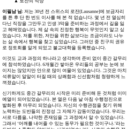
▲ 로잔의 석양
이필남 님
: 저는 30년 전 스위스의 로잔[Lausanne]에 보금자리
를 튼 후 단 한 번도 이사를 해 본 적 없습니다. 몇 년 전 열심히
다닌 직장을 그만두고 인생 3막을 준비하는 과정에서 길을 잃
고 헤매었습니다. 제 삶 속의 진정한 행복이 무엇인지 알고 싶
었습니다. 저를 위한, 저만을 위한 삶보다는 조금이라도 나누
는 삶 속에서 행복을 찾고 싶었습니다. 그러던 중 친구의 권유
로 정토회를 알게 되었고 불교대학을 등록했습니다.
이것도 교과 과정의 하나라고 생각하며 준비 없이 중간 갈무리
에 참석하였습니다. 6개월간 쌓아온 우리들의 공부는 눈에 보
이지는 않았지만 안으로 많이 여물어 있었습니다. 그것은 마치
석류알이 알알이 터질 때의 상쾌함과 신선함처럼 청량하게 느
껴졌습니다.
신기하게도 중간 갈무리의 시작은 미리 준비해 둔 것처럼 이미
예열이 되어있었습니다. 본 열은 다음 날 아침 수행정진으로
발화된 후 마무리 되었습니다. 자신의 수행관점을 찾기 위해
노력하는 도반들의 진정성 그 자체가 감동이었습니다. 우리는
서로 다름을, 나약한 존재임을 그 과정에서 알 수 있었습니다.
그래서 ‘어깨를 내어줄 수 있는 동무가 필요한 것이구나.’라는