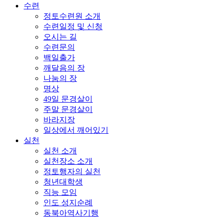
수련
정토수련원 소개
수련일정 및 신청
오시는 길
수련문의
백일출가
깨달음의 장
나눔의 장
명상
49일 문경살이
주말 문경살이
바라지장
일상에서 깨어있기
실천
실천 소개
실천장소 소개
정토행자의 실천
청년대학생
직능 모임
인도 성지순례
동북아역사기행