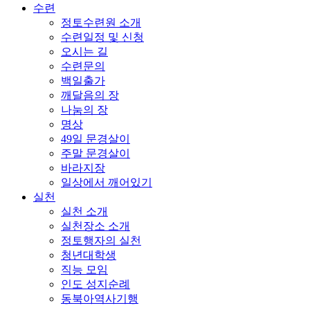
수련
정토수련원 소개
수련일정 및 신청
오시는 길
수련문의
백일출가
깨달음의 장
나눔의 장
명상
49일 문경살이
주말 문경살이
바라지장
일상에서 깨어있기
실천
실천 소개
실천장소 소개
정토행자의 실천
청년대학생
직능 모임
인도 성지순례
동북아역사기행