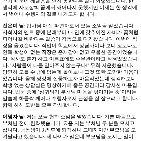
꾸기 때문에 깨달음을 얻지 못한다는 말이 와닿았습니다. 한
생각에 사로잡혀 꿈에서 깨어나지 못했지만 이제는 한 생각에
서 벗어나 수행자의 길로 나가고자 합니다.
진은미 님
: 법사님 대신 파견자로서 오늘 소임을 맡았습니다.
사회자의 멘트 중에 본래부터 내 안에 갖추어진 자비가 꽃처럼
피어나길 바란다는 말씀이 감동으로 다가왔습니다. 이번에 직
장을 옮겼습니다. 직업이 학교에서 상담사이다 보니 코로나로
인해 학생이 없는 직장은 존재감이 없고 우울한 공간이었습니
다. 식사도 혼자 하고 이름표에도 주무관이라고 적혀있었습니
다. ‘사람들이 나를 알아주지 않는구나!’ 무척 서운했습니다.
당연히 모를 수밖에 없는데 돌아보니 그것 또한 오만한 마음이
었습니다. 올해 명상에 집중하고자 마음먹었는데 생각해보니
학생 없는 상담실은 명상하기에 좋은 공간이라 감사한 마음입
니다. 법문 중에 ‘삼귀의가 부처님 마음을 닦아가는 것’이라는
말씀에 화들짝 깨어나 수행자로서 관점을 잘 잡으려고 합니다.
함께 하신 도반들 모두 감사합니다.
이명자 님
: 저는 오늘 헌화 소임을 맡았습니다. 기쁜 마음으로
부처님 전에 헌화했습니다. 요즘 저는 부처님 두 분을 모시고
삽니다. 남동생이 3년 후에 퇴직하니 그때까지만 부모님을 모
셔달라고 했습니다. 제 나이가 많은데 부모님을 모시는 일이