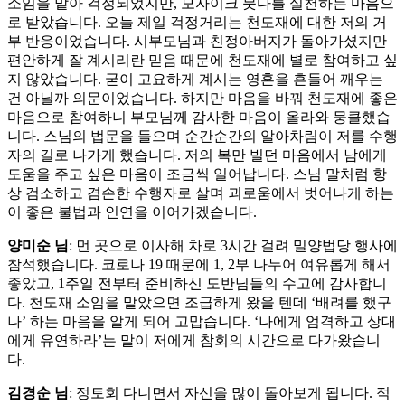
소임을 맡아 걱정되었지만, 모자이크 붓다를 실천하는 마음으
로 받았습니다. 오늘 제일 걱정거리는 천도재에 대한 저의 거
부 반응이었습니다. 시부모님과 친정아버지가 돌아가셨지만
편안하게 잘 계시리란 믿음 때문에 천도재에 별로 참여하고 싶
지 않았습니다. 굳이 고요하게 계시는 영혼을 흔들어 깨우는
건 아닐까 의문이었습니다. 하지만 마음을 바꿔 천도재에 좋은
마음으로 참여하니 부모님께 감사한 마음이 올라와 뭉클했습
니다. 스님의 법문을 들으며 순간순간의 알아차림이 저를 수행
자의 길로 나가게 했습니다. 저의 복만 빌던 마음에서 남에게
도움을 주고 싶은 마음이 조금씩 일어납니다. 스님 말처럼 항
상 검소하고 겸손한 수행자로 살며 괴로움에서 벗어나게 하는
이 좋은 불법과 인연을 이어가겠습니다.
양미순 님
: 먼 곳으로 이사해 차로 3시간 걸려 밀양법당 행사에
참석했습니다. 코로나 19 때문에 1, 2부 나누어 여유롭게 해서
좋았고, 1주일 전부터 준비하신 도반님들의 수고에 감사합니
다. 천도재 소임을 맡았으면 조급하게 왔을 텐데 ‘배려를 했구
나’ 하는 마음을 알게 되어 고맙습니다. ‘나에게 엄격하고 상대
에게 유연하라’는 말이 저에게 참회의 시간으로 다가왔습니
다.
김경순 님
: 정토회 다니면서 자신을 많이 돌아보게 됩니다. 적