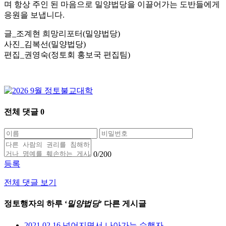
며 항상 주인 된 마음으로 밀양법당을 이끌어가는 도반들에게
응원을 보냅니다.
글_조계현 희망리포터(밀양법당)
사진_김복선(밀양법당)
편집_권영숙(정토회 홍보국 편집팀)
전체 댓글
0
0
/200
등록
전체 댓글 보기
정토행자의 하루 ‘
밀양법당
’ 다른 게시글
2021.02.16 넘어지면서 나아가는 수행자