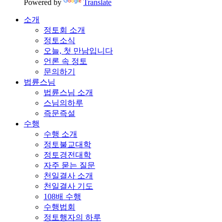
Powered by
Translate
소개
정토회 소개
정토소식
오늘, 첫 만남입니다
언론 속 정토
문의하기
법륜스님
법륜스님 소개
스님의하루
즉문즉설
수행
수행 소개
정토불교대학
정토경전대학
자주 묻는 질문
천일결사 소개
천일결사 기도
108배 수행
수행법회
정토행자의 하루