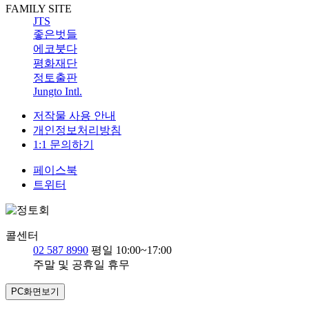
FAMILY SITE
JTS
좋은벗들
에코붓다
평화재단
정토출판
Jungto Intl.
저작물 사용 안내
개인정보처리방침
1:1 문의하기
페이스북
트위터
콜센터
02 587 8990
평일 10:00~17:00
주말 및 공휴일 휴무
PC화면보기