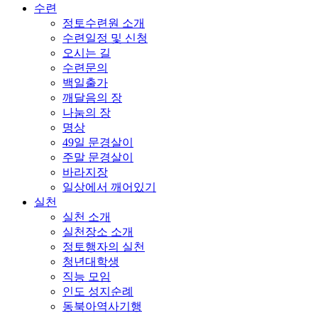
수련
정토수련원 소개
수련일정 및 신청
오시는 길
수련문의
백일출가
깨달음의 장
나눔의 장
명상
49일 문경살이
주말 문경살이
바라지장
일상에서 깨어있기
실천
실천 소개
실천장소 소개
정토행자의 실천
청년대학생
직능 모임
인도 성지순례
동북아역사기행