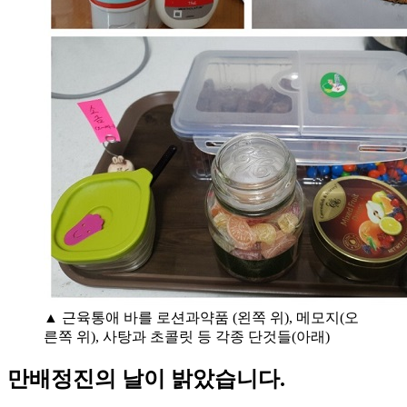
▲ 근육통애 바를 로션과약품 (왼쪽 위), 메모지(오
른쪽 위), 사탕과 초콜릿 등 각종 단것들(아래)
만배정진의 날이 밝았습니다.