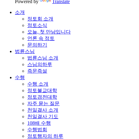
Powered by
Translate
소개
정토회 소개
정토소식
오늘, 첫 만남입니다
언론 속 정토
문의하기
법륜스님
법륜스님 소개
스님의하루
즉문즉설
수행
수행 소개
정토불교대학
정토경전대학
자주 묻는 질문
천일결사 소개
천일결사 기도
108배 수행
수행법회
정토행자의 하루