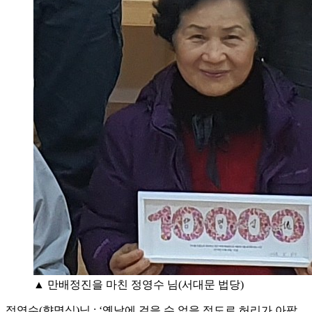
▲ 만배정진을 마친 정영수 님(서대문 법당)
정영수(향명심)님 : ‘옛날에 걸을 수 없을 정도로 허리가 아팠