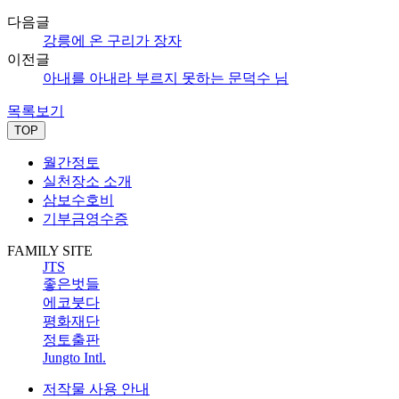
다음글
강릉에 온 구리가 장자
이전글
아내를 아내라 부르지 못하는 문덕수 님
목록보기
TOP
월간정토
실천장소 소개
삼보수호비
기부금영수증
FAMILY SITE
JTS
좋은벗들
에코붓다
평화재단
정토출판
Jungto Intl.
저작물 사용 안내