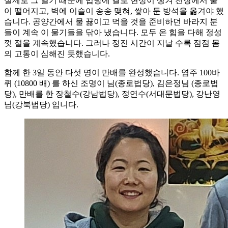
실제로 그 열기 때문에 법당에 결로 현상이 생겨 천장에서 물
이 떨어지고, 벽에 이슬이 송송 맺혀, 쌓아 둔 방석을 옮겨야 했
습니다. 공양간에서 물 끓이고 먹을 것을 준비하던 바라지 분
들이 계속 이 물기들을 닦아 냈습니다. 모두 온 힘을 다해 정성
껏 절을 계속했습니다. 그러나 정진 시간이 지날 수록 점점 몸
의 고통이 심해진 듯했습니다.
함께 한 3일 동안 다섯 명이 만배를 완성했습니다. 염주 100바
퀴 (10800 배) 를 하신 조명이 님(종로법당), 김은정님 (종로법
당), 만배를 한 장철수(강남법당), 정연수(서대문법당), 강난영
님(강북법당) 입니다.