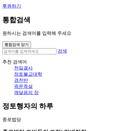
후원하기
통합검색
원하시는 검색어를 입력해 주세요
통합검색 닫기
검색
추천 검색어
천일결사
정토불교대학
경전반
즉문즉설
깨달음의 장
정토행자의 하루
종로법당