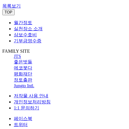
목록보기
TOP
월간정토
실천장소 소개
삼보수호비
기부금영수증
FAMILY SITE
JTS
좋은벗들
에코붓다
평화재단
정토출판
Jungto Intl.
저작물 사용 안내
개인정보처리방침
1:1 문의하기
페이스북
트위터