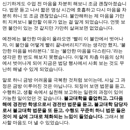
신기하게도 수업 전 마음을 차분히 해보니 조금 괜찮아졌습니
다. 법문 듣고 나서 짧은 명상 시간에 호흡하고 다시 마음을 차
분히 하니 또 조금 괜찮았습니다. 불안해하는 제 마음을 가만
히 지켜보니 불안할 이유가 없는 걸 알게 되었습니다. 언뜻 보
면 불안이 있는 것 같지만 가만히 살펴보면 없었습니다.
예전에는 불안한 마음이 올라오면 ‘빨리 이 불안에서 벗어나
자, 이 불안을 어떻게 빨리 끝내버리지?’라는 생각만 했지, ‘불
안한 마음을 바라본다.’ 또는 ‘불안한 마음을 다스린다.’라는
생각은 한 번도 해보지 못했습니다. 이렇게 차츰 마음의 상처
에서 벗어나게 되어 지금은 법당 행사에서 사회 보는 것도 무
난히 해낼 수 있게 되었습니다.
말로 하니 금방 어려움을 극복한 것처럼 보이는데, 사실 그 과
정은 금방 이루어진 것은 아닙니다. 되짚어 보면 법문을 듣고,
수행하고, 생활 속에서 실천해 보고하는 일련의 과정이 있어
가능한 일이었던 것 같습니다.
불교대학을 졸업하고, 그다음
해에 경전반 학생으로서 경전반 법문을 듣고, 불교대학 담당자
로서 불교대학 법문을 또 듣고, 수행도 꾸준히 하니 법문 들은
것이 제 삶에 그대로 체화되는 느낌이 들었습니다.
그래서 봉
사할 마음도 더 낼 수 있었습니다.