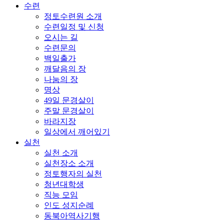
수련
정토수련원 소개
수련일정 및 신청
오시는 길
수련문의
백일출가
깨달음의 장
나눔의 장
명상
49일 문경살이
주말 문경살이
바라지장
일상에서 깨어있기
실천
실천 소개
실천장소 소개
정토행자의 실천
청년대학생
직능 모임
인도 성지순례
동북아역사기행