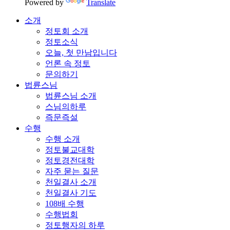
Powered by
Translate
소개
정토회 소개
정토소식
오늘, 첫 만남입니다
언론 속 정토
문의하기
법륜스님
법륜스님 소개
스님의하루
즉문즉설
수행
수행 소개
정토불교대학
정토경전대학
자주 묻는 질문
천일결사 소개
천일결사 기도
108배 수행
수행법회
정토행자의 하루