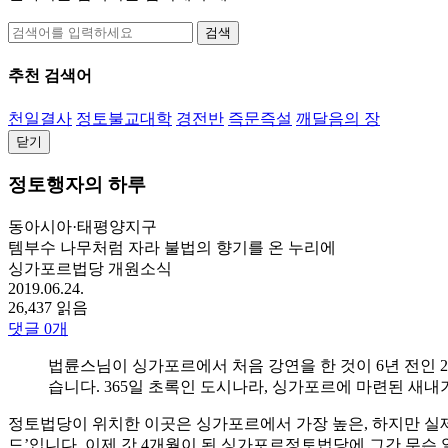
검색
추천 검색어
천일결사
정토불교대학
경전반
즉문즉설
깨달음의 장
닫기
정토행자의 하루
동아시아·태평양지구
템부수 나무처럼 자라 불법의 향기를 온 누리에
싱가포르법당 개원소식
2019.06.24.
26,437 읽음
댓글
0
개
법륜스님이 싱가포르에서 처음 강연을 한 것이 6년 전인 2
습니다. 365일 초록인 도시나라, 싱가포르에 마련된 새
정토법당이 위치한 이곳은 싱가포르에서 가장 높은, 하지만 실제
드’입니다. 이제 갓 4개월이 된 싱가포르정토법당에 그간 무슨