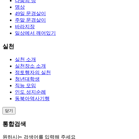
나눔의 장
명상
49일 문경살이
주말 문경살이
바라지장
일상에서 깨어있기
실천
실천 소개
실천장소 소개
정토행자의 실천
청년대학생
직능 모임
인도 성지순례
동북아역사기행
닫기
통합검색
원하시는 검색어를 입력해 주세요