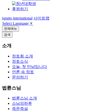
후원하기
jungto international
사이트맵
Select Language
▼
전체메뉴
검색
소개
정토회 소개
정토소식
오늘, 첫 만남입니다
언론 속 정토
문의하기
법륜스님
법륜스님 소개
스님의하루
즉문즉설