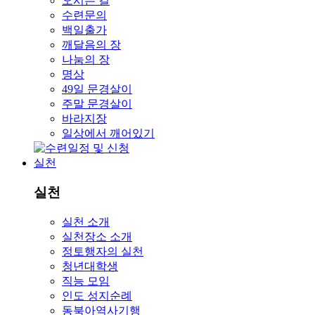
오시는 길
수련문의
백일출가
깨달음의 장
나눔의 장
명상
49일 문경살이
주말 문경살이
바라지장
일상에서 깨어있기
실천
실천
실천 소개
실천장소 소개
정토행자의 실천
청년대학생
직능 모임
인도 성지순례
동북아역사기행