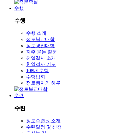
수행
수행
수행 소개
정토불교대학
정토경전대학
자주 묻는 질문
천일결사 소개
천일결사 기도
108배 수행
수행법회
정토행자의 하루
수련
수련
정토수련원 소개
수련일정 및 신청