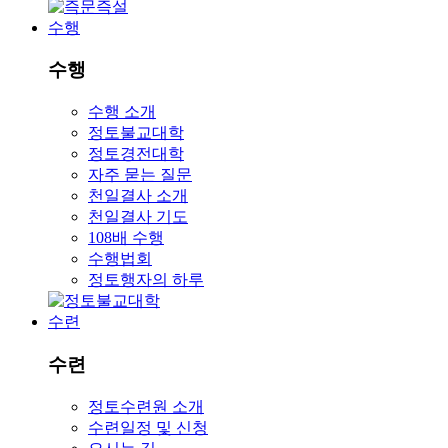
수행
수행
수행 소개
정토불교대학
정토경전대학
자주 묻는 질문
천일결사 소개
천일결사 기도
108배 수행
수행법회
정토행자의 하루
수련
수련
정토수련원 소개
수련일정 및 신청