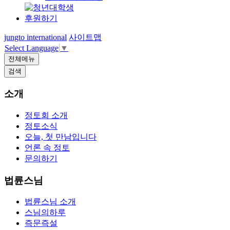
후원하기
jungto international
사이트맵
Select Language
▼
전체메뉴
검색
소개
정토회 소개
정토소식
오늘, 첫 만남입니다
언론 속 정토
문의하기
법륜스님
법륜스님 소개
스님의하루
즉문즉설