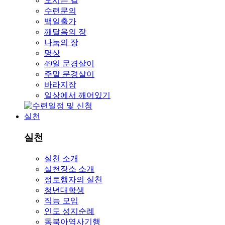
오시는 길
수련문의
백일출가
깨달음의 장
나눔의 장
명상
49일 문경살이
주말 문경살이
바라지장
일상에서 깨어있기
실천
실천
실천 소개
실천장소 소개
정토행자의 실천
청년대학생
직능 모임
인도 성지순례
동북아역사기행