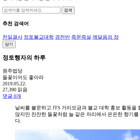
검색
추천 검색어
천일결사
정토불교대학
경전반
즉문즉설
깨달음의 장
닫기
정토행자의 하루
원주법당
들꽃이어도 좋아라
2019.05.22.
27,390 읽음
댓글
0
개
날씨를 불문하고 JTS 거리모금과 불교 대학 홍보 활동을 
않지만 잔잔한 들꽃처럼 늘 같은 자리에서 은은한 향기를
다.