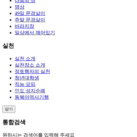
나눔의 장
명상
49일 문경살이
주말 문경살이
바라지장
일상에서 깨어있기
실천
실천 소개
실천장소 소개
정토행자의 실천
청년대학생
직능 모임
인도 성지순례
동북아역사기행
닫기
통합검색
원하시는 검색어를 입력해 주세요