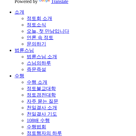
Powered by
Translate
소개
정토회 소개
정토소식
오늘, 첫 만남입니다
언론 속 정토
문의하기
법륜스님
법륜스님 소개
스님의하루
즉문즉설
수행
수행 소개
정토불교대학
정토경전대학
자주 묻는 질문
천일결사 소개
천일결사 기도
108배 수행
수행법회
정토행자의 하루