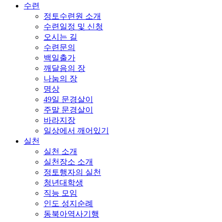
수련
정토수련원 소개
수련일정 및 신청
오시는 길
수련문의
백일출가
깨달음의 장
나눔의 장
명상
49일 문경살이
주말 문경살이
바라지장
일상에서 깨어있기
실천
실천 소개
실천장소 소개
정토행자의 실천
청년대학생
직능 모임
인도 성지순례
동북아역사기행