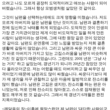
으려고 나도 모르게 굉장히 도덕적이려고 애쓰는 사람이 되어
버렸습니다. 그래서 항상 모범생처럼 살았던 것 같아요.
그것이 남편을 선택하는데에도 크게 영향을 미쳤습니다. 저도
모르게 아버지와 닮은 남편을 만난 것이지요. 남편과 결혼하기
전에 임신하고 낙태를 하게 되었습니다. 도덕적인 것이 인생의
가장 큰 가치관이었던 제게 이런 비도덕적인 일을 하게 만든
사람이 남편이라는 생각에, 그에 대한 원망 같은 것이 있었던
것 같아요. 남편도 은연중에 그런 느낌을 받았는지 저희 결혼
생활에 갈등이 많았습니다. 그리고 남편과 싸운 가장 큰 이유
가 바로 아버지가 가지고 있는 고집스러움을 남편이 비슷하게
가진 것 같았기 때문이었습니다. 그런데도 20여 년은 ‘그냥 사
는 거지’ 하고 살았는데, 갱년기가 되니까 20년간 참았던 것이
다 올라오더군요. 저는 어렸을 때도 아버지하고 잘 싸우던 성
격이었기 때문에 남편과도 많이 싸웠습니다. 싸운다기보다 제
가 제 생각을 자꾸 관철하고 싶은 마음에 일방적으로 잔소리를
많이 했습니다. 남편은 고집은 셌지만, 잔소리를 하는 편은 아
니었는데, 저로 인해 잔소리도 많아졌고, 스스로 잠재웠던 욱
함도 깨우게 된 것 같습니다. 그래서 제 갱년기 6개월은 완전
지옥이었습니다.
<깨달음의 장>이후에 원망스럽던 제 남편이 '대단한 사람이구