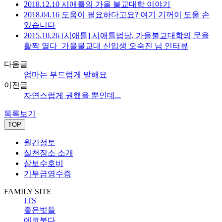
2018.12.10 시애틀의 가을 불교대학 이야기
2018.04.16 도움이 필요하다고요? 여기 기꺼이 도울 손
있습니다
2015.10.26 [시애틀] 시애틀법당, 가을불교대학의 문을
활짝 열다_가을불교대 신입생 오숙진 님 인터뷰
다음글
엄마는 부드럽게 말해요
이전글
자연스럽게 권했을 뿐인데...
목록보기
TOP
월간정토
실천장소 소개
삼보수호비
기부금영수증
FAMILY SITE
JTS
좋은벗들
에코붓다