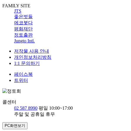
FAMILY SITE
JTS
좋은벗들
에코붓다
평화재단
정토출판
Jungto Intl.
저작물 사용 안내
개인정보처리방침
1:1 문의하기
페이스북
트위터
콜센터
02 587 8990
평일 10:00~17:00
주말 및 공휴일 휴무
PC화면보기