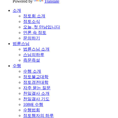
Powered by
Translate
소개
정토회 소개
정토소식
오늘, 첫 만남입니다
언론 속 정토
문의하기
법륜스님
법륜스님 소개
스님의하루
즉문즉설
수행
수행 소개
정토불교대학
정토경전대학
자주 묻는 질문
천일결사 소개
천일결사 기도
108배 수행
수행법회
정토행자의 하루