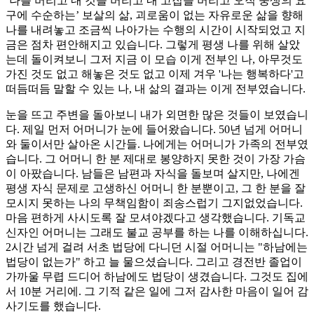
‘나를 버리고 내 것을 버리고 내 고집을 버리고 오직 중생의 요
구에 수순하는’ 보살의 삶, 괴로움이 없는 자유로운 삶을 향해
나를 내려놓고 조금씩 나아가는 수행의 시간이 시작되었고 지
금은 점차 편안해지고 있습니다. 그렇게 평생 나를 위해 살았
는데 돌이켜보니 그저 지금 이 모습 이게 전부인 나, 아무것도
가진 것도 없고 해놓은 것도 없고 이제 겨우 '나는 행복하다'고
떠듬떠듬 말할 수 있는 나, 내 삶의 결과는 이게 전부였습니다.
눈을 뜨고 주변을 돌아보니 내가 외면한 많은 것들이 보였습니
다. 제일 먼저 어머니가 눈에 들어왔습니다. 50년 넘게 어머니
와 둘이서만 살아온 시간들. 나에게는 어머니가 가족의 전부였
습니다. 그 어머니 한 분 제대로 봉양하지 못한 것이 가장 가슴
이 아팠습니다. 남들은 남편과 자식을 돌보며 살지만, 나에겐
평생 자식 문제로 고생하신 어머니 한 분뿐이고, 그 한 분을 잘
모시지 못하는 나의 무책임함이 죄송스럽기 그지없었습니다.
마음 편하게 사시도록 잘 모셔야겠다고 생각했습니다. 기독교
신자인 어머니는 그래도 불교 공부를 하는 나를 이해하십니다.
2시간 넘게 걸려 서초 법당에 다니던 시절 어머니는 "하남에는
법당이 없는가" 하고 늘 물으셨습니다. 그리고 경전반 졸업이
가까울 무렵 드디어 하남에도 법당이 생겼습니다. 그것도 집에
서 10분 거리에. 그 기적 같은 일에 그저 감사한 마음이 일어 감
사기도를 했습니다.