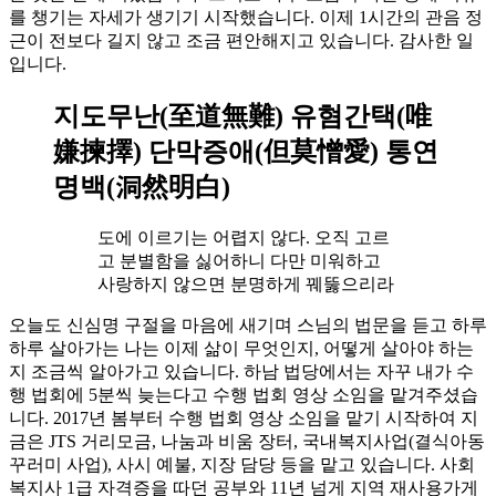
를 챙기는 자세가 생기기 시작했습니다. 이제 1시간의 관음 정
근이 전보다 길지 않고 조금 편안해지고 있습니다. 감사한 일
입니다.
지도무난(至道無難) 유혐간택(唯
嫌揀擇) 단막증애(但莫憎愛) 통연
명백(洞然明白)
도에 이르기는 어렵지 않다. 오직 고르
고 분별함을 싫어하니 다만 미워하고
사랑하지 않으면 분명하게 꿰뚫으리라
오늘도 신심명 구절을 마음에 새기며 스님의 법문을 듣고 하루
하루 살아가는 나는 이제 삶이 무엇인지, 어떻게 살아야 하는
지 조금씩 알아가고 있습니다. 하남 법당에서는 자꾸 내가 수
행 법회에 5분씩 늦는다고 수행 법회 영상 소임을 맡겨주셨습
니다. 2017년 봄부터 수행 법회 영상 소임을 맡기 시작하여 지
금은 JTS 거리모금, 나눔과 비움 장터, 국내복지사업(결식아동
꾸러미 사업), 사시 예불, 지장 담당 등을 맡고 있습니다. 사회
복지사 1급 자격증을 따던 공부와 11년 넘게 지역 재사용가게