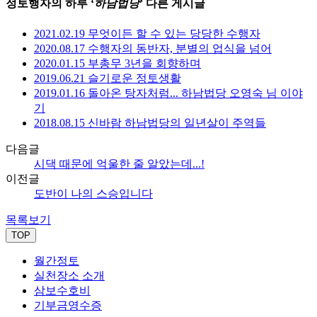
정토행자의 하루 ‘
하남법당
’ 다른 게시글
2021.02.19 무엇이든 할 수 있는 당당한 수행자
2020.08.17 수행자의 동반자, 분별의 업식을 넘어
2020.01.15 부총무 3년을 회향하며
2019.06.21 슬기로운 정토생활
2019.01.16 돌아온 탕자처럼... 하남법당 오영숙 님 이야
기
2018.08.15 신바람 하남법당의 일년살이 주역들
다음글
시댁 때문에 억울한 줄 알았는데...!
이전글
도반이 나의 스승입니다
목록보기
TOP
월간정토
실천장소 소개
삼보수호비
기부금영수증