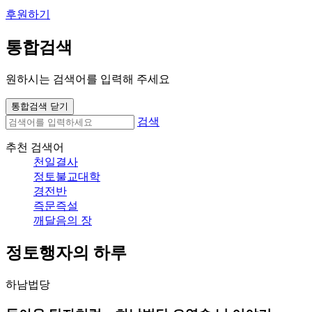
후원하기
통합검색
원하시는 검색어를 입력해 주세요
통합검색 닫기
검색
추천 검색어
천일결사
정토불교대학
경전반
즉문즉설
깨달음의 장
정토행자의 하루
하남법당