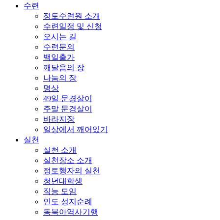
수련
정토수련원 소개
수련일정 및 신청
오시는 길
수련문의
백일출가
깨달음의 장
나눔의 장
명상
49일 문경살이
주말 문경살이
바라지장
일상에서 깨어있기
실천
실천 소개
실천장소 소개
정토행자의 실천
청년대학생
직능 모임
인도 성지순례
동북아역사기행