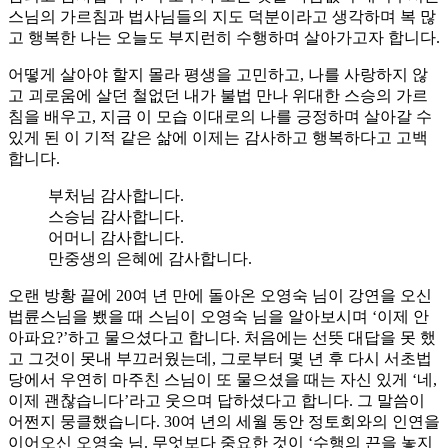
스님의 가르침과 법사님들의 지도 덕분이라고 생각하며 복 많
고 행복한 나는 오늘도 부지런히 수행하며 살아가고자 합니다.
어떻게 살아야 할지 몰라 평생을 고민하고, 나를 사랑하지 않
고 괴로움에 살던 철없던 내가 불법 만나 위대한 스승의 가르
침을 배우고, 지금 이 모습 이대로의 나를 긍정하며 살아갈 수
있게 된 이 기적 같은 삶에 이제는 감사하고 행복하다고 고백
합니다.
부처님 감사합니다.
스승님 감사합니다.
어머니 감사합니다.
만중생의 은혜에 감사합니다.
오랜 방황 끝에 20여 년 만에 돌아온 오영숙 님이 강연을 오신
법륜스님을 뵀을 때 스님이 오영숙 님을 알아보시며 ‘이제 안
아파요?’하고 물으셨다고 합니다. 처음에는 선뜻 대답을 못 했
고 그것이 못내 부끄러웠는데, 그로부터 몇 년 후 다시 서초법
당에서 우연히 마주친 스님이 또 물으셨을 때는 자신 있게 ‘네,
이제 괜찮습니다’라고 웃으며 답하셨다고 합니다. 그 말씀이
어쩐지 뭉클했습니다. 30여 년의 세월 동안 정토회와의 인연을
이어오신 오영숙 님. 무엇보다 중요한 것이 ‘수행의 끈을 놓지