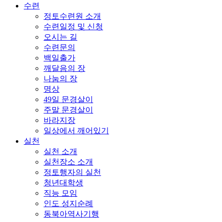
수련
정토수련원 소개
수련일정 및 신청
오시는 길
수련문의
백일출가
깨달음의 장
나눔의 장
명상
49일 문경살이
주말 문경살이
바라지장
일상에서 깨어있기
실천
실천 소개
실천장소 소개
정토행자의 실천
청년대학생
직능 모임
인도 성지순례
동북아역사기행