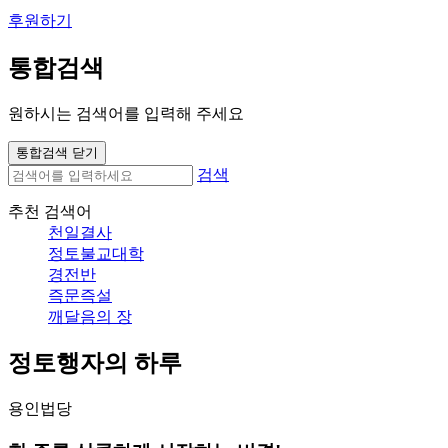
후원하기
통합검색
원하시는 검색어를 입력해 주세요
통합검색 닫기
검색
추천 검색어
천일결사
정토불교대학
경전반
즉문즉설
깨달음의 장
정토행자의 하루
용인법당