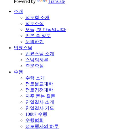
Powered by
Translate
소개
정토회 소개
정토소식
오늘, 첫 만남입니다
언론 속 정토
문의하기
법륜스님
법륜스님 소개
스님의하루
즉문즉설
수행
수행 소개
정토불교대학
정토경전대학
자주 묻는 질문
천일결사 소개
천일결사 기도
108배 수행
수행법회
정토행자의 하루