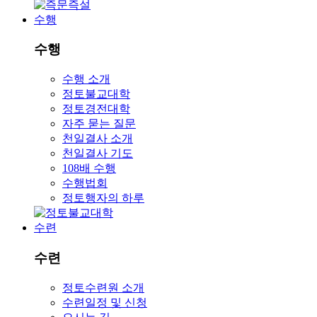
수행
수행
수행 소개
정토불교대학
정토경전대학
자주 묻는 질문
천일결사 소개
천일결사 기도
108배 수행
수행법회
정토행자의 하루
수련
수련
정토수련원 소개
수련일정 및 신청