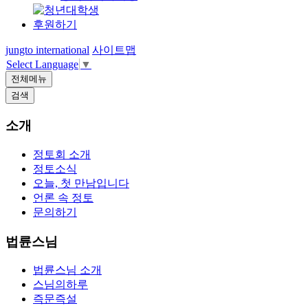
후원하기
jungto international
사이트맵
Select Language
▼
전체메뉴
검색
소개
정토회 소개
정토소식
오늘, 첫 만남입니다
언론 속 정토
문의하기
법륜스님
법륜스님 소개
스님의하루
즉문즉설