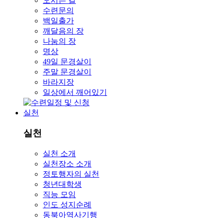
오시는 길
수련문의
백일출가
깨달음의 장
나눔의 장
명상
49일 문경살이
주말 문경살이
바라지장
일상에서 깨어있기
실천
실천
실천 소개
실천장소 소개
정토행자의 실천
청년대학생
직능 모임
인도 성지순례
동북아역사기행