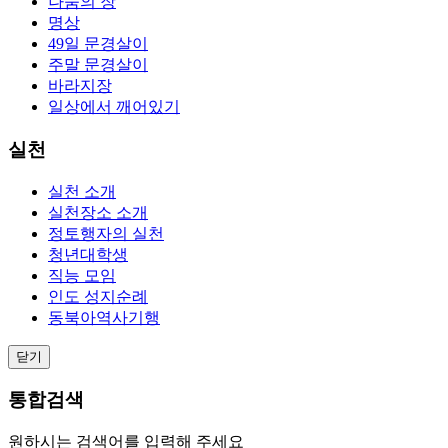
나눔의 장
명상
49일 문경살이
주말 문경살이
바라지장
일상에서 깨어있기
실천
실천 소개
실천장소 소개
정토행자의 실천
청년대학생
직능 모임
인도 성지순례
동북아역사기행
닫기
통합검색
원하시는 검색어를 입력해 주세요