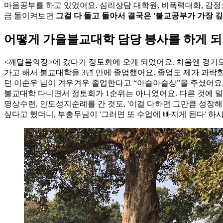
마음공부를 하고 있었어요. 심리상담 대학원, 비폭력대화, 감정코
금 돌이켜보면
그걸 다 돌고 돌아서 결국은 '불교공부가 가장 깊
어떻게 가을불교대학 담당 봉사를 하게 
<깨달음의장>에 갔다가 정토회에 오게 되었어요. 처음엔 경기
가고 해서 불교대학을 3년 만에 졸업했어요. 졸업도 제가 과락
던 이순우 님이 겨우겨우 졸업한다고 “아슬아슬상”을 주셨어요
불교대학 다니면서 정토회가 1순위는 아니었어요. 다른 것에 밀
명상수련, 인도성지순례를 간 것도, '이걸 다하면 그만큼 성장해
싶다고 했더니, 부총무님이 '그러면 또 수업에 빠지게 된다' 하