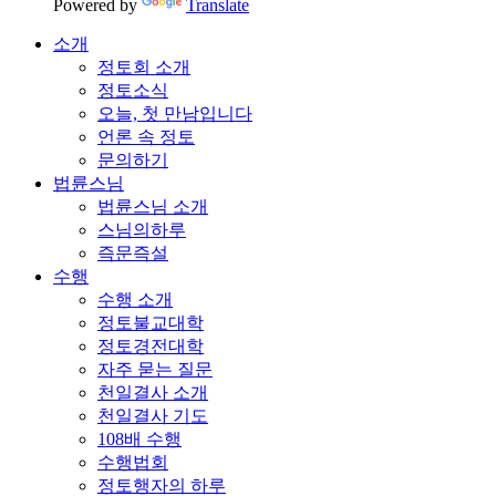
Powered by
Translate
소개
정토회 소개
정토소식
오늘, 첫 만남입니다
언론 속 정토
문의하기
법륜스님
법륜스님 소개
스님의하루
즉문즉설
수행
수행 소개
정토불교대학
정토경전대학
자주 묻는 질문
천일결사 소개
천일결사 기도
108배 수행
수행법회
정토행자의 하루