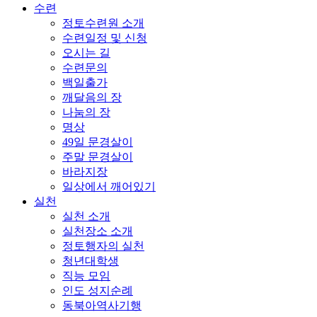
수련
정토수련원 소개
수련일정 및 신청
오시는 길
수련문의
백일출가
깨달음의 장
나눔의 장
명상
49일 문경살이
주말 문경살이
바라지장
일상에서 깨어있기
실천
실천 소개
실천장소 소개
정토행자의 실천
청년대학생
직능 모임
인도 성지순례
동북아역사기행