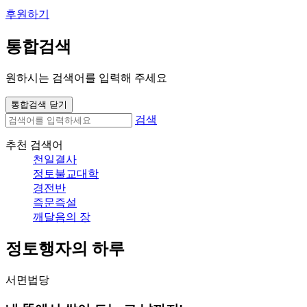
후원하기
통합검색
원하시는 검색어를 입력해 주세요
통합검색 닫기
검색
추천 검색어
천일결사
정토불교대학
경전반
즉문즉설
깨달음의 장
정토행자의 하루
서면법당