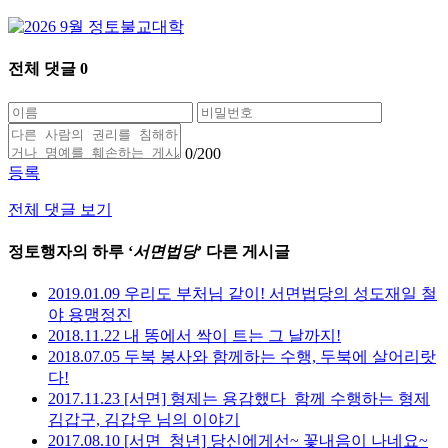
전체 댓글
0
0
/200
등록
전체 댓글 보기
정토행자의 하루 ‘
서면법당
’ 다른 게시글
2019.01.09 우리도 부처님 같이! 서면법당의 성도재일 철
야 용맹정진
2018.11.22 내 똥에서 싹이 트는 그 날까지!
2018.07.05 두북 봉사와 함께하는 수행, 두북에 살어리랏
다!
2017.11.23 [서면] 형제는 용감했다_함께 수행하는 형제
김갑구, 김갑우 님의 이야기
2017.08.10 [서면_청년] 당신에게선~ 꽃내음이 나네요~