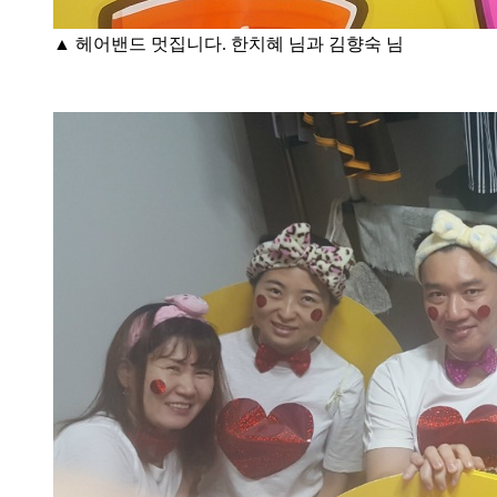
▲ 헤어밴드 멋집니다. 한치혜 님과 김향숙 님