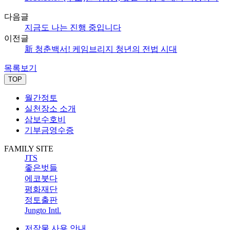
다음글
지금도 나는 진행 중입니다
이전글
新 청춘백서! 케임브리지 청년의 전법 시대
목록보기
TOP
월간정토
실천장소 소개
삼보수호비
기부금영수증
FAMILY SITE
JTS
좋은벗들
에코붓다
평화재단
정토출판
Jungto Intl.
저작물 사용 안내