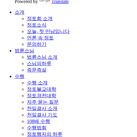
Powered by
Translate
소개
정토회 소개
정토소식
오늘, 첫 만남입니다
언론 속 정토
문의하기
법륜스님
법륜스님 소개
스님의하루
즉문즉설
수행
수행 소개
정토불교대학
정토경전대학
자주 묻는 질문
천일결사 소개
천일결사 기도
108배 수행
수행법회
정토행자의 하루