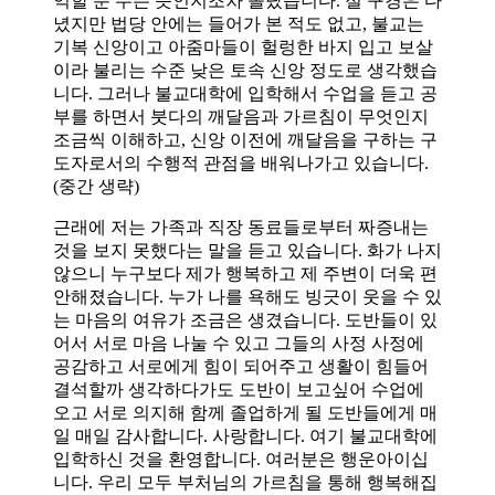
억할 뿐 무슨 뜻인지조차 몰랐습니다. 절 구경은 다
녔지만 법당 안에는 들어가 본 적도 없고, 불교는
기복 신앙이고 아줌마들이 헐렁한 바지 입고 보살
이라 불리는 수준 낮은 토속 신앙 정도로 생각했습
니다. 그러나 불교대학에 입학해서 수업을 듣고 공
부를 하면서 붓다의 깨달음과 가르침이 무엇인지
조금씩 이해하고, 신앙 이전에 깨달음을 구하는 구
도자로서의 수행적 관점을 배워나가고 있습니다.
(중간 생략)
근래에 저는 가족과 직장 동료들로부터 짜증내는
것을 보지 못했다는 말을 듣고 있습니다. 화가 나지
않으니 누구보다 제가 행복하고 제 주변이 더욱 편
안해졌습니다. 누가 나를 욕해도 빙긋이 웃을 수 있
는 마음의 여유가 조금은 생겼습니다. 도반들이 있
어서 서로 마음 나눌 수 있고 그들의 사정 사정에
공감하고 서로에게 힘이 되어주고 생활이 힘들어
결석할까 생각하다가도 도반이 보고싶어 수업에
오고 서로 의지해 함께 졸업하게 될 도반들에게 매
일 매일 감사합니다. 사랑합니다. 여기 불교대학에
입학하신 것을 환영합니다. 여러분은 행운아이십
니다. 우리 모두 부처님의 가르침을 통해 행복해집