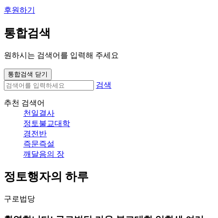
후원하기
통합검색
원하시는 검색어를 입력해 주세요
통합검색 닫기
검색
추천 검색어
천일결사
정토불교대학
경전반
즉문즉설
깨달음의 장
정토행자의 하루
구로법당