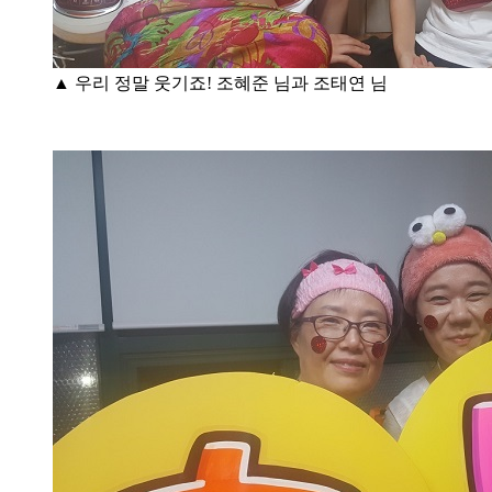
▲ 우리 정말 웃기죠! 조혜준 님과 조태연 님