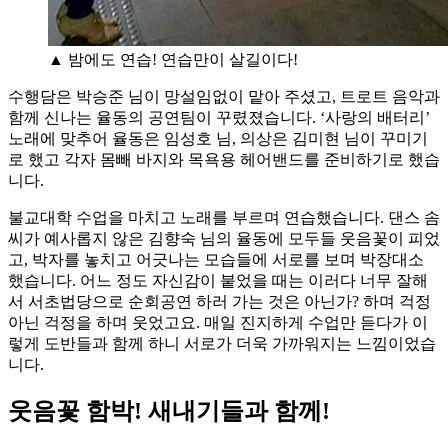
▲ 밤에도 연습! 연습만이 살길이다!
수행담은 박승준 님이 망설임없이 맡아 주셨고, 트로트 음악과
함께 신나는 율동의 공연팀이 꾸렸졌습니다. ‘사랑의 배터리’
노래에 맞추어 율동은 임성호 님, 의상은 김미현 님이 꾸미기
로 했고 각자 몸빼 바지와 목욕용 헤어밴드를 준비하기로 했습
니다.
불교대학 수업을 마치고 노래를 부르며 연습했습니다. 댄스 솜
씨가 예사롭지 않은 김향숙 님의 율동에 모두들 웃음꽃이 피었
고, 박자를 놓치고 어긋나는 모습들에 서로를 보며 박장대소
했습니다. 어느 정도 자신감이 붙었을 때는 이러다 너무 잘해
서 서초법당으로 순회공연 하러 가는 것은 아닌가? 하며 걱정
아닌 걱정을 하며 웃었고요. 매일 진지하게 수업만 듣다가 이
렇게 도반들과 함께 하니 서로가 더욱 가까워지는 느낌이었습
니다.
웃음꽃 함박! 새내기들과 함께!