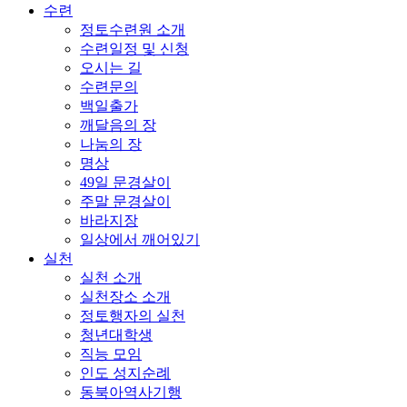
수련
정토수련원 소개
수련일정 및 신청
오시는 길
수련문의
백일출가
깨달음의 장
나눔의 장
명상
49일 문경살이
주말 문경살이
바라지장
일상에서 깨어있기
실천
실천 소개
실천장소 소개
정토행자의 실천
청년대학생
직능 모임
인도 성지순례
동북아역사기행