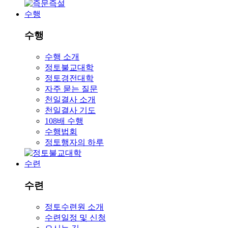
수행
수행
수행 소개
정토불교대학
정토경전대학
자주 묻는 질문
천일결사 소개
천일결사 기도
108배 수행
수행법회
정토행자의 하루
수련
수련
정토수련원 소개
수련일정 및 신청