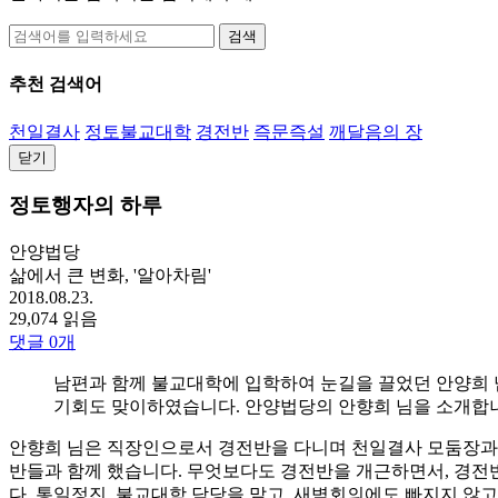
검색
추천 검색어
천일결사
정토불교대학
경전반
즉문즉설
깨달음의 장
닫기
정토행자의 하루
안양법당
삶에서 큰 변화, '알아차림'
2018.08.23.
29,074 읽음
댓글
0
개
남편과 함께 불교대학에 입학하여 눈길을 끌었던 안양희 
기회도 맞이하였습니다. 안양법당의 안향희 님을 소개합
안향희 님은 직장인으로서 경전반을 다니며 천일결사 모둠장과 
반들과 함께 했습니다. 무엇보다도 경전반을 개근하면서, 경전
다. 통일정진, 불교대학 담당을 맡고, 새벽회의에도 빠지지 않