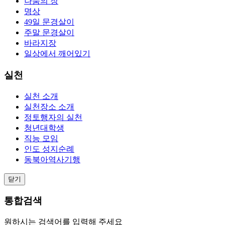
나눔의 장
명상
49일 문경살이
주말 문경살이
바라지장
일상에서 깨어있기
실천
실천 소개
실천장소 소개
정토행자의 실천
청년대학생
직능 모임
인도 성지순례
동북아역사기행
닫기
통합검색
원하시는 검색어를 입력해 주세요