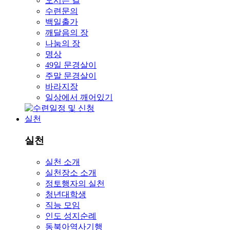
오시는 길
수련문의
백일출가
깨달음의 장
나눔의 장
명상
49일 문경살이
주말 문경살이
바라지장
일상에서 깨어있기
실천
실천
실천 소개
실천장소 소개
정토행자의 실천
청년대학생
직능 모임
인도 성지순례
동북아역사기행