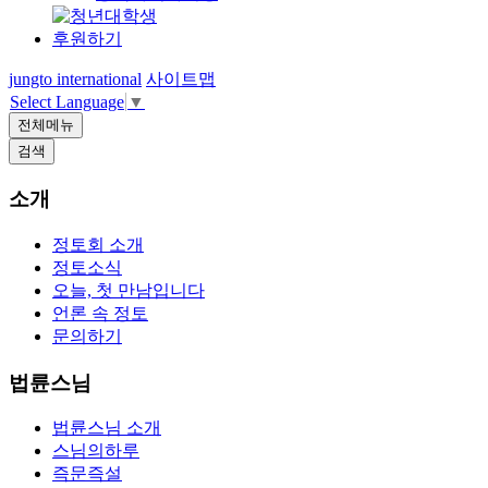
후원하기
jungto international
사이트맵
Select Language
▼
전체메뉴
검색
소개
정토회 소개
정토소식
오늘, 첫 만남입니다
언론 속 정토
문의하기
법륜스님
법륜스님 소개
스님의하루
즉문즉설