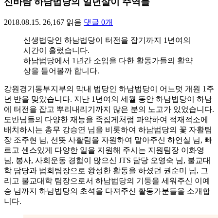
신바람 하남법당의 일년살이 주역들
2018.08.15.
26,167
읽음
댓글
0
개
신생법당인 하남법당이 터전을 잡기까지 1년여의
시간이 흘렀습니다.
하남법당에서 1년간 소임을 다한 활동가들의 활약
상을 들어볼까 합니다.
강원경기동부지부의 막내 법당인 하남법당이 어느덧 개원 1주
년 반을 맞았습니다. 지난 1년여의 세월 동안 하남법당이 하남
에 터전을 잡고 뿌리내리기까지 많은 분의 노고가 있었습니다.
도반님들의 다양한 재능을 족집게처럼 파악하여 적재적소에
배치하시는 총무 강승연 님을 비롯하여 하남법당의 꽃 자활팀
장 조주현 님, 선뜻 사활팀을 자원하여 맡아주신 하연실 님, 빠
르고 센스있게 다양한 일을 지원해 주시는 지원팀장 이화영
님, 봉사, 사회운동 경험이 많으신 JTS 담당 오영숙 님, 불교대
학 담당과 법회팀장으로 왕성한 활동을 하셨던 권순미 님, 그
리고 불교대학 팀장으로서 하남법당의 기둥을 세워주신 이예
승 님까지 하남법당의 초석을 다져주신 활동가분들을 소개합
니다.