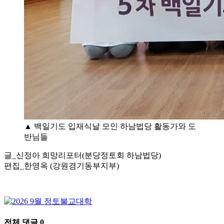
▲ 백일기도 입재식날 모인 하남법당 활동가와 도
반님들
글_신정아 희망리포터(분당정토회 하남법당)
편집_한영옥 (강원경기동부지부)
전체 댓글
0