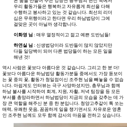
은 품을 만들어 주는 강승연 총무님의 헌신 속에서
우리 활동가들은 행복하고 자유롭게 최선을 다해
수행하고 봉사하고 있는 것 같습니다. 최선의 리더
십은 무위행이라고 한다면 우리 하남법당이 그에
걸맞은 곳이 아닐까 생각합니다.
이화영 님
: 매우 열정적이고 젊고 예쁜 도반님들!
하연실 님
: 신생법당이라 도반들이 많지 않았지만
다들 일당백이 되어 다른 법당들이 하는 모든 일을
해낸 것!
역시 사람은 꽃보다 아름다운 것 같습니다. 그리고 한 분 더!
꽃보다 아름다운 하남법당 활동가분들 중에서도 가장 돋보이
는 꽃 중의 꽃, 활동가 청일점이신 조주현 님을 빼놓을 수 없습
니다. 아쉽게도 인터뷰는 극구 사양하셨지만, 총무님과 함께
하남 불사를 시작하여 회계, 지원, 자활, 저녁 팀장을 등 모든
부서를 총망라하면서 하남법당이 지금의 모습을 갖추는 데 가
장 큰 역할을 해주신 분 중 한 분입니다. 청양고추같이 톡 쏘는
매력, 유쾌한 웃음, 꼼꼼하게 일을 챙기면서도 자유로운 영혼
인 조주현 님께도 모두 함께 감사의 마음을 전하고 싶습니다.