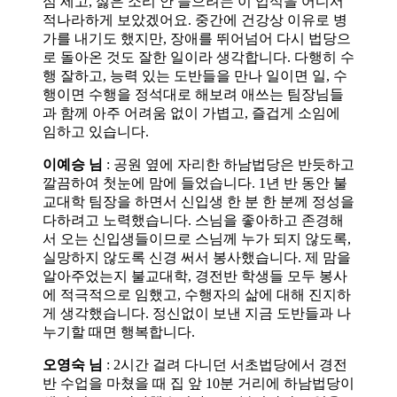
심 세고, 싫은 소리 안 들으려는 이 업식을 어디서
적나라하게 보았겠어요. 중간에 건강상 이유로 병
가를 내기도 했지만, 장애를 뛰어넘어 다시 법당으
로 돌아온 것도 잘한 일이라 생각합니다. 다행히 수
행 잘하고, 능력 있는 도반들을 만나 일이면 일, 수
행이면 수행을 정석대로 해보려 애쓰는 팀장님들
과 함께 아주 어려움 없이 가볍고, 즐겁게 소임에
임하고 있습니다.
이예승 님
: 공원 옆에 자리한 하남법당은 반듯하고
깔끔하여 첫눈에 맘에 들었습니다. 1년 반 동안 불
교대학 팀장을 하면서 신입생 한 분 한 분께 정성을
다하려고 노력했습니다. 스님을 좋아하고 존경해
서 오는 신입생들이므로 스님께 누가 되지 않도록,
실망하지 않도록 신경 써서 봉사했습니다. 제 맘을
알아주었는지 불교대학, 경전반 학생들 모두 봉사
에 적극적으로 임했고, 수행자의 삶에 대해 진지하
게 생각했습니다. 정신없이 보낸 지금 도반들과 나
누기할 때면 행복합니다.
오영숙 님
: 2시간 걸려 다니던 서초법당에서 경전
반 수업을 마쳤을 때 집 앞 10분 거리에 하남법당이