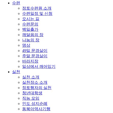
수련
정토수련원 소개
수련일정 및 신청
오시는 길
수련문의
백일출가
깨달음의 장
나눔의 장
명상
49일 문경살이
주말 문경살이
바라지장
일상에서 깨어있기
실천
실천 소개
실천장소 소개
정토행자의 실천
청년대학생
직능 모임
인도 성지순례
동북아역사기행