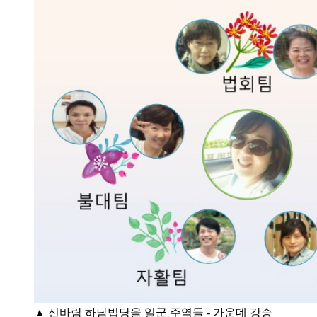
▲ 신바람 하남법당을 일군 주역들 - 가운데 강승