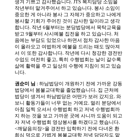
생겨 기쁘고 감사했습니다. JTS 복지담당 소임을
작년부터 맡겨주어서 하고 있습니다. 봉사 소임이
중요한 게 아니라 봉사 그 자체가 중요하고 나에게
봉사할 기회가 주어진 것이 감사한 일이라고 생각
합니다. 작년 6월부터는 분당법당에서 목탁교육을
받고 9월부터 사시예불 집전을 하고 있습니다. 처
음에는 부담도 있었으나 하면서 점차 감사한 마음
이 올라오고 여법하게 예불을 드리는 때도 많아져
서 이 또한 감사합니다. 작년에 다시 청강한 경전반
수업도 여전히 좋고, 특히 수행법회는 날이 갈수록
삶에 활력을 주고 일상의 수행에 지침이 되고 있습
니다.
권순미 님
: 하남법당이 개원하기 전에 가까운 강동
법당에서 봄불교대학을 졸업했습니다. 집 근처에
법당이 생겨서 하남법당은 어떤가 보러 갔지요. 와
보니 활동가들이 너무 없는 거예요. 멀리 분당에서
아침 일찍 오셔서 수행법회 하고 저녁 수행법회까
지 하는 것을 보고 가까운 곳에 사니까 도움이 되고
자 저녁 수행법회 영상봉사를 하겠다고 했습니다.
<깨달음의장>을 경전반 입학하기 전에 다녀온 환
희심 덕으로 가볍게 봄불교대학 저녁 담당자도 맡