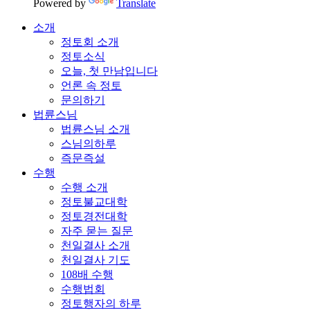
Powered by
Translate
소개
정토회 소개
정토소식
오늘, 첫 만남입니다
언론 속 정토
문의하기
법륜스님
법륜스님 소개
스님의하루
즉문즉설
수행
수행 소개
정토불교대학
정토경전대학
자주 묻는 질문
천일결사 소개
천일결사 기도
108배 수행
수행법회
정토행자의 하루