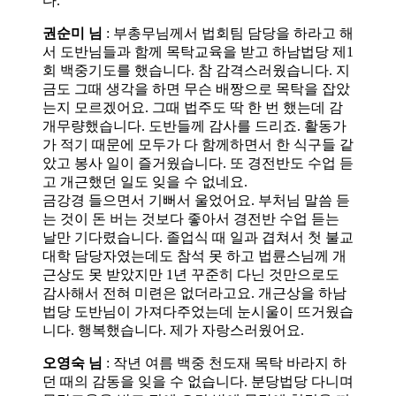
다.
권순미 님
: 부총무님께서 법회팀 담당을 하라고 해
서 도반님들과 함께 목탁교육을 받고 하남법당 제1
회 백중기도를 했습니다. 참 감격스러웠습니다. 지
금도 그때 생각을 하면 무슨 배짱으로 목탁을 잡았
는지 모르겠어요. 그때 법주도 딱 한 번 했는데 감
개무량했습니다. 도반들께 감사를 드리죠. 활동가
가 적기 때문에 모두가 다 함께하면서 한 식구들 같
았고 봉사 일이 즐거웠습니다. 또 경전반도 수업 듣
고 개근했던 일도 잊을 수 없네요.
금강경 들으면서 기뻐서 울었어요. 부처님 말씀 듣
는 것이 돈 버는 것보다 좋아서 경전반 수업 듣는
날만 기다렸습니다. 졸업식 때 일과 겹쳐서 첫 불교
대학 담당자였는데도 참석 못 하고 법륜스님께 개
근상도 못 받았지만 1년 꾸준히 다닌 것만으로도
감사해서 전혀 미련은 없더라고요. 개근상을 하남
법당 도반님이 가져다주었는데 눈시울이 뜨거웠습
니다. 행복했습니다. 제가 자랑스러웠어요.
오영숙 님
: 작년 여름 백중 천도재 목탁 바라지 하
던 때의 감동을 잊을 수 없습니다. 분당법당 다니며