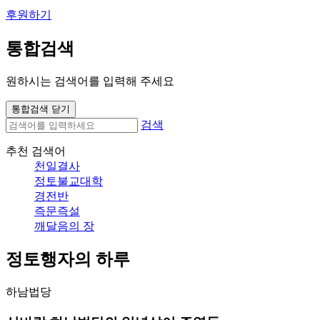
후원하기
통합검색
원하시는 검색어를 입력해 주세요
통합검색 닫기
검색
추천 검색어
천일결사
정토불교대학
경전반
즉문즉설
깨달음의 장
정토행자의 하루
하남법당