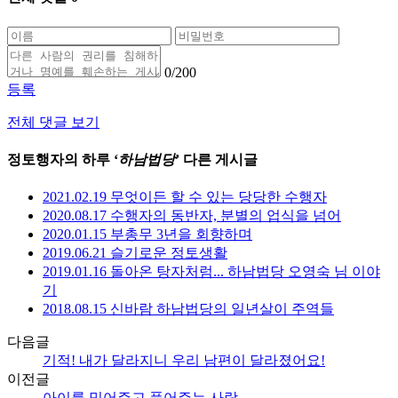
0
/200
등록
전체 댓글 보기
정토행자의 하루 ‘
하남법당
’ 다른 게시글
2021.02.19 무엇이든 할 수 있는 당당한 수행자
2020.08.17 수행자의 동반자, 분별의 업식을 넘어
2020.01.15 부총무 3년을 회향하며
2019.06.21 슬기로운 정토생활
2019.01.16 돌아온 탕자처럼... 하남법당 오영숙 님 이야
기
2018.08.15 신바람 하남법당의 일년살이 주역들
다음글
기적! 내가 달라지니 우리 남편이 달라졌어요!
이전글
아이를 믿어주고 품어주는 사랑