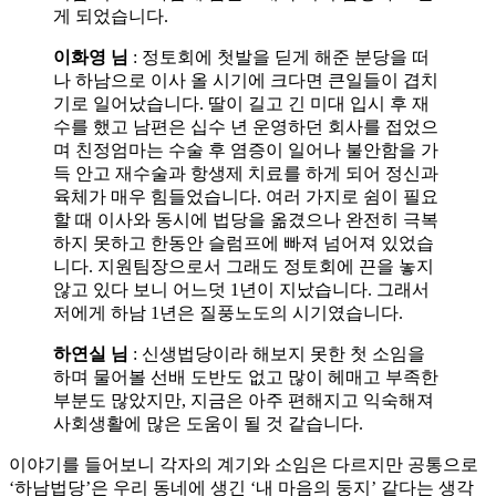
게 되었습니다.
이화영 님
: 정토회에 첫발을 딛게 해준 분당을 떠
나 하남으로 이사 올 시기에 크다면 큰일들이 겹치
기로 일어났습니다. 딸이 길고 긴 미대 입시 후 재
수를 했고 남편은 십수 년 운영하던 회사를 접었으
며 친정엄마는 수술 후 염증이 일어나 불안함을 가
득 안고 재수술과 항생제 치료를 하게 되어 정신과
육체가 매우 힘들었습니다. 여러 가지로 쉼이 필요
할 때 이사와 동시에 법당을 옮겼으나 완전히 극복
하지 못하고 한동안 슬럼프에 빠져 넘어져 있었습
니다. 지원팀장으로서 그래도 정토회에 끈을 놓지
않고 있다 보니 어느덧 1년이 지났습니다. 그래서
저에게 하남 1년은 질풍노도의 시기였습니다.
하연실 님
: 신생법당이라 해보지 못한 첫 소임을
하며 물어볼 선배 도반도 없고 많이 헤매고 부족한
부분도 많았지만, 지금은 아주 편해지고 익숙해져
사회생활에 많은 도움이 될 것 같습니다.
이야기를 들어보니 각자의 계기와 소임은 다르지만 공통으로
‘하남법당’은 우리 동네에 생긴 ‘내 마음의 둥지’ 같다는 생각