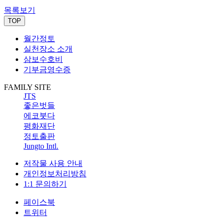
목록보기
TOP
월간정토
실천장소 소개
삼보수호비
기부금영수증
FAMILY SITE
JTS
좋은벗들
에코붓다
평화재단
정토출판
Jungto Intl.
저작물 사용 안내
개인정보처리방침
1:1 문의하기
페이스북
트위터