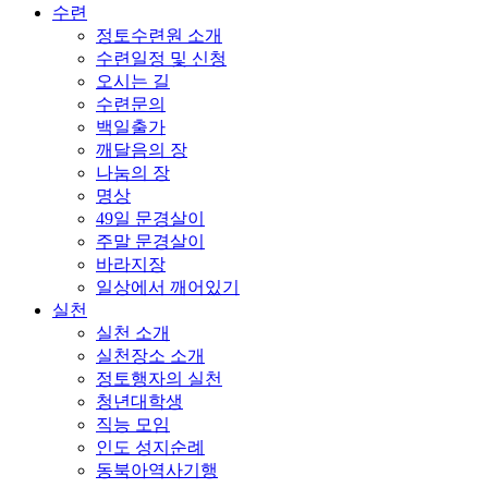
수련
정토수련원 소개
수련일정 및 신청
오시는 길
수련문의
백일출가
깨달음의 장
나눔의 장
명상
49일 문경살이
주말 문경살이
바라지장
일상에서 깨어있기
실천
실천 소개
실천장소 소개
정토행자의 실천
청년대학생
직능 모임
인도 성지순례
동북아역사기행