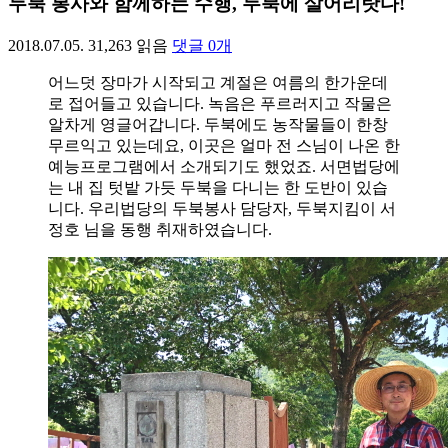
두북 봉사와 함께하는 수행, 두북에 살어리랏다!
2018.07.05.
31,263
읽음
댓글
0
개
어느덧 장마가 시작되고 계절은 여름의 한가운데
로 접어들고 있습니다. 녹음은 푸르러지고 작물은
알차게 영글어갑니다. 두북에도 농작물들이 한창
무르익고 있는데요, 이곳은 얼마 전 스님이 나온 한
예능프로그램에서 소개되기도 했었죠. 서면법당에
는 내 집 텃밭 가듯 두북을 다니는 한 도반이 있습
니다. 우리법당의 두북봉사 담당자, 두북지킴이 서
정호 님을 동행 취재하였습니다.