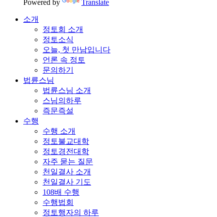
Powered by
Translate
소개
정토회 소개
정토소식
오늘, 첫 만남입니다
언론 속 정토
문의하기
법륜스님
법륜스님 소개
스님의하루
즉문즉설
수행
수행 소개
정토불교대학
정토경전대학
자주 묻는 질문
천일결사 소개
천일결사 기도
108배 수행
수행법회
정토행자의 하루