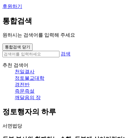
후원하기
통합검색
원하시는 검색어를 입력해 주세요
통합검색 닫기
검색
추천 검색어
천일결사
정토불교대학
경전반
즉문즉설
깨달음의 장
정토행자의 하루
서면법당