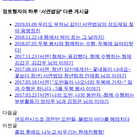
정토행자의 하루 ‘
서면법당
’ 다른 게시글
2019.01.09 우리도 부처님 같이! 서면법당의 성도재일 철
야 용맹정진
2018.11.22 내 똥에서 싹이 트는 그 날까지!
2018.07.05 두북 봉사와 함께하는 수행, 두북에 살어리랏
다!
2017.11.23 [서면] 형제는 용감했다_함께 수행하는 형제
김갑구, 김갑우 님의 이야기
2017.08.10 [서면_청년] 당신에게선~ 꽃내음이 나네요~
꽃보다 청년! 서면법당 청년팀장 안재희 님의 이야기
2017.05.18 [서면] "도반들아 나오너라 두북에 가자~" 일
과 수행은 하나다 - 5월 두북 봉사 이야기
2017.03.23 [서면] 나의 도반, 나의 동반자 -함께 수행하는
부부활동가 정석주 님과 김정은 님의 이야기
다음글
샌프란시스코 경전반 도반들, 불법의 바다를 헤엄치다
이전글
졸업 후에도 나누고 비우기는 현재진행형!