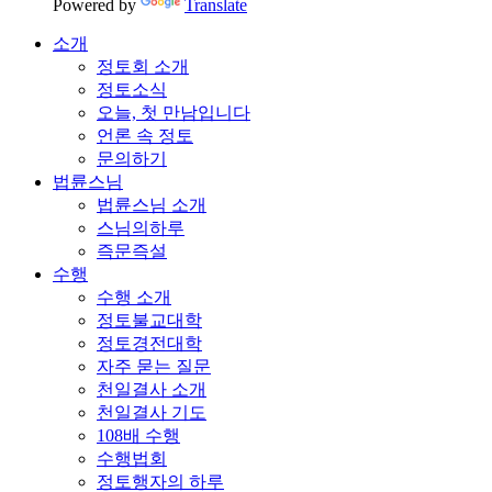
Powered by
Translate
소개
정토회 소개
정토소식
오늘, 첫 만남입니다
언론 속 정토
문의하기
법륜스님
법륜스님 소개
스님의하루
즉문즉설
수행
수행 소개
정토불교대학
정토경전대학
자주 묻는 질문
천일결사 소개
천일결사 기도
108배 수행
수행법회
정토행자의 하루