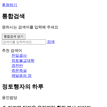
후원하기
통합검색
원하시는 검색어를 입력해 주세요
통합검색 닫기
검색
추천 검색어
천일결사
정토불교대학
경전반
즉문즉설
깨달음의 장
정토행자의 하루
용인법당