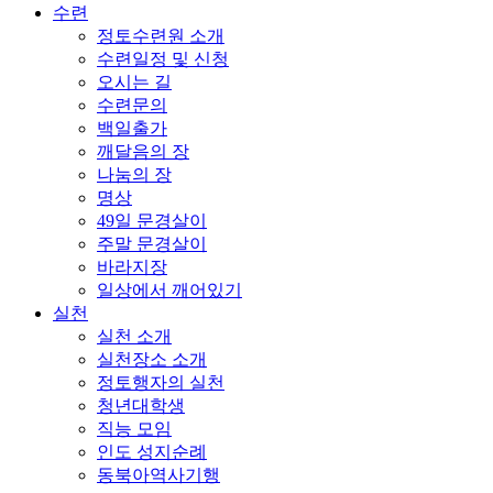
수련
정토수련원 소개
수련일정 및 신청
오시는 길
수련문의
백일출가
깨달음의 장
나눔의 장
명상
49일 문경살이
주말 문경살이
바라지장
일상에서 깨어있기
실천
실천 소개
실천장소 소개
정토행자의 실천
청년대학생
직능 모임
인도 성지순례
동북아역사기행