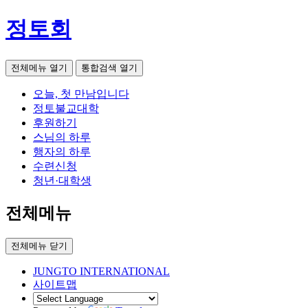
정토회
전체메뉴 열기
통합검색 열기
오늘, 첫 만남입니다
정토불교대학
후원하기
스님의 하루
행자의 하루
수련신청
청년·대학생
전체메뉴
전체메뉴 닫기
JUNGTO INTERNATIONAL
사이트맵