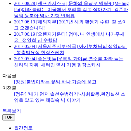
2017.08.28 [샌프란시스코] 문화의 용광로 멜팅팟(Melting
Pot)이라 불리는 미국에서 뿌리를 갖고 살아가기_김준자
님의 동북아 역사 기행 인터뷰
2017.06.19 [해외지부] 2017년 해외 활동가 수련_잘 쓰이
고 오겠습니다!
2017.06.19 [오렌지카운티] 엄마, 내 인생에서 나가주세
요_ 정양희 님 수행담
2017.05.09 [서울제주지부/전국] 아기부처님의 생일파티
_봉축법요식 현장스케치
2017.05.04 [좋은벗들]우륵의 가야금 연주를 따라 듣는
신라의 자취_새터민 역사 기행 현장스케치
다음글
[창원]불법이라는 꽃씨 하나 가슴에 품고
이전글
[정관] ‘내가 먼저 솔선수범하기’-사회활동,환경실천 소
임을 맡고 있는 채칠숙 님 이야기
목록보기
TOP
월간정토