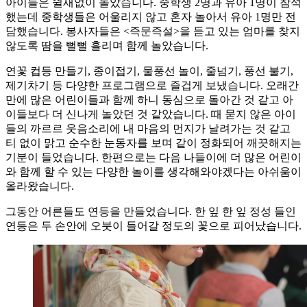
아이들은 쉴새없이 놀았습니다. 중학생 2명과 유아 1명이 참석
했는데 중학생들은 어울리지 않고 혼자 놀아서 유아 1명만 전
담했습니다. 봉사자들은 <즉문즉설>을 듣고 있는 엄마를 찾지
않도록 땀을 뻘뻘 흘리며 함께 놀았습니다.
연꽃 컵등 만들기, 종이접기, 물풍선 놀이, 줄넘기, 풍선 불기,
제기차기 등 다양한 프로그램으로 즐겁게 보냈습니다. 오래간
만에 많은 어린이들과 함께 하니 동심으로 돌아간 것 같고 아
이들보다 더 신나게 놀았던 것 같았습니다. 때 묻지 않은 아이
들의 까르르 웃음소리에 내 마음의 먼지가 날려가는 것 같고
티 없이 맑고 순수한 눈동자를 보며 같이 정화되어 깨끗해지는
기분이 들었습니다. 한편으로는 다음 나들이에 더 많은 어린이
와 함께 할 수 있는 다양한 놀이를 생각해와야겠다는 아쉬움이
올라왔습니다.
그동안 어른들도 연등을 만들었습니다. 한 잎 한 잎 정성 들인
연등은 두 손안에 오붓이 들어갈 정도의 꽃으로 피어났습니다.