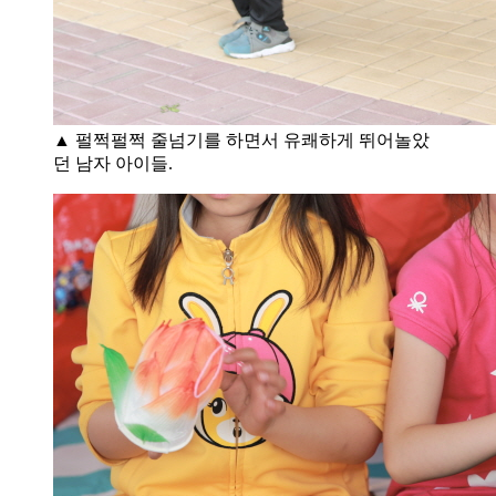
▲ 펄쩍펄쩍 줄넘기를 하면서 유쾌하게 뛰어놀았
던 남자 아이들.