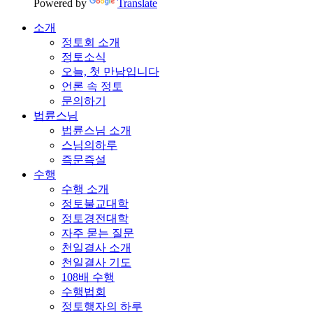
Powered by
Translate
소개
정토회 소개
정토소식
오늘, 첫 만남입니다
언론 속 정토
문의하기
법륜스님
법륜스님 소개
스님의하루
즉문즉설
수행
수행 소개
정토불교대학
정토경전대학
자주 묻는 질문
천일결사 소개
천일결사 기도
108배 수행
수행법회
정토행자의 하루