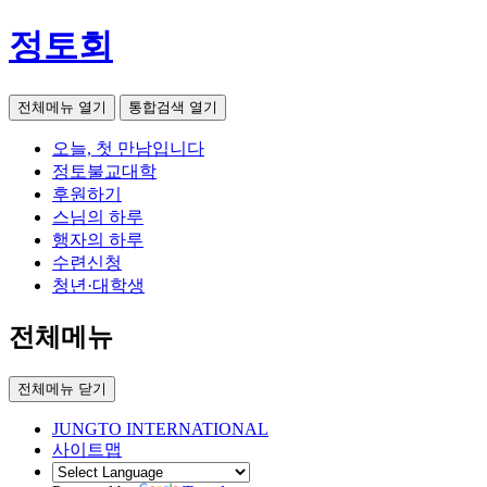
정토회
전체메뉴 열기
통합검색 열기
오늘, 첫 만남입니다
정토불교대학
후원하기
스님의 하루
행자의 하루
수련신청
청년·대학생
전체메뉴
전체메뉴 닫기
JUNGTO INTERNATIONAL
사이트맵