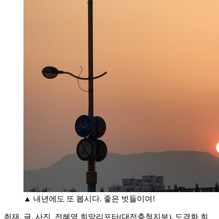
▲ 내년에도 또 봅시다. 좋은 벗들이여!
취재, 글, 사진_전혜영 희망리포터(대전충청지부), 도경화 희