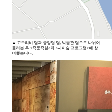
▲ 고구려비 팀과 중앙탑 팀, 박물관 팀으로 나뉘어
둘러본 후 <즉문즉설>과 <사이숲 프로그램>에 참
여했습니다.