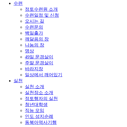
수련
정토수련원 소개
수련일정 및 신청
오시는 길
수련문의
백일출가
깨달음의 장
나눔의 장
명상
49일 문경살이
주말 문경살이
바라지장
일상에서 깨어있기
실천
실천 소개
실천장소 소개
정토행자의 실천
청년대학생
직능 모임
인도 성지순례
동북아역사기행