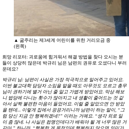
▲ 굶주리는 제3세계 어린이를 위한 거리모금 중
(왼쪽)
희망 리포터: 괴로움에 힘겨워서 해결 방법을 찾다 오시는 분
들이 상당히 많은데 박규리 님은 남편의 권유로 오셨다니 부러
운데요?
박규리 님: 남편이 사실은 가장 적극적으로 밀어주고 있어요.
이번 불교대학 담당자 소임을 맡을 때도 아무것도 모르고 총무
님이 권하기에 별거 아닌 줄 알고 가볍게 받았어요. 막상 해보
니 법당에 다니는 횟수가 많아지고 내 생활이 줄어드는 것 같
아서 살짝 불편한 마음이 들었어요. 이럴 줄 알았으면 안 받았
을 텐데... 이렇게 집에서 끙끙거리니까 남편이 하는 말이, “그
럼 당신 지금 안 행복하겠네?” 이러는 거예요. “생각 외로 일
이 좀 많네. 나 사실은 컴맹인데다가 배워야 될 게 너무 많은 거
같아.” 하니까, “행복한 게 목적인데 행복하지 않으면 의미가