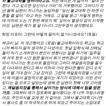
서 불교대학을 권하더라고요.
저는 매이는 게 싫어서 “절대 안
한다. 가고 싶으면 당신이나 가라”며 거부했어요. 그러다가 작
년 봄에 남편이 지나가는 농담처럼 “당신 불교대학 안 하면 이
혼할 줄 알아.”라고 하는 거예요. 그 말을 듣고 ‘저렇게 원하는
데 어차피 노는 거 한번 해보지 뭐’ 싶어서 별생각 없이 시작했
어요. 남편은 제가 몇 달 다니다 그만두겠지 생각했데요.
희망 리포터: 그런데 어떻게 끝까지 잘 다니셨네요? (웃음)
박규리 님: 저 개근했어요. (웃음) 불교대학이라도 학교는 학교
니까 빠지지 말자 생각하고 다녔어요. 첫날 입학식 때 선배님
들이 자기 소개하면서 본인이 변했다는 말을 하기에 ‘일주일
에 겨우 한두 시간 법문 들어서 뭐가 변하겠나? 믿음이 가지 않
아서 지나가는 헛소리로 들었어요.그러다 깨달음의장을 필수
로 다녀와야 한다고 해서 어차피 가야 한다면 빨리 갔다 오자
싶어 별 기대 없이 그냥 갔어요. 그런데 깨달음의장을 나오면
서 제 마음이 결정적으로 열리는 계기가 되었어요. 이런 곳이
있다는 걸 모르고 살았는데 권해 준 남편이 첫째 너무 고마웠
고,
깨달음의장을 통해서 살아가는 방식에 대해서 팁을 얻은
거죠.
그때부터 제가 정토회에 들어왔다는 게 너무 자랑스러웠
어요. 주인의식을 갖게 된 거 같아요. 그래서 불교대학 다니면
서 봉사도 좀 더 적극적으로 하게 되었고 주어지는 소임대로