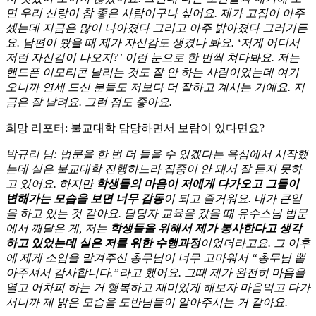
면 우리 신랑이 참 좋은 사람이구나 싶어요. 제가 고집이 아주
셌는데 지금은 많이 나아졌다 그리고 아주 밝아졌다 그러거든
요. 남편이 봤을 때 제가 자신감도 생겼나 봐요. ‘저게 어디서
저런 자신감이 나오지?’ 이런 눈으로 한 번씩 쳐다봐요. 저는
핸드폰 이모티콘 날리는 것도 잘 안 하는 사람이었는데 여기
오니까 연세 드신 분들도 저보다 더 잘하고 계시는 거예요. 지
금은 잘 날려요. 그런 점도 좋아요.
희망 리포터: 불교대학 담당하면서 보람이 있다면요?
박규리 님: 법문을 한 번 더 들을 수 있겠다는 욕심에서 시작했
는데 실은 불교대학 진행하느라 집중이 안 돼서 잘 듣지 못하
고 있어요. 하지만
학생들의 마음이 저에게 다가오고 그들이
변해가는 모습을 보면 너무 감동
이 되고 즐거워요. 내가 큰일
을 하고 있는 것 같아요. 담당자 교육을 갔을 때 유수스님 법문
에서 깨달은 게, 저는
학생들을 위해서 제가 봉사한다고 생각
하고 있었는데 실은 저를 위한 수행과정
이었더라고요. 그 이후
에 제게 소임을 맡겨주신 총무님이 너무 고마워서 “총무님 뽑
아주셔서 감사합니다.”라고 했어요. 그때 제가 완전히 마음을
열고 어차피 하는 거 행복하고 재미있게 해보자 마음먹고 다가
서니까 제 밝은 모습을 도반님들이 알아주시는 거 같아요.