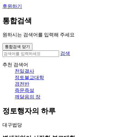
후원하기
통합검색
원하시는 검색어를 입력해 주세요
통합검색 닫기
검색
추천 검색어
천일결사
정토불교대학
경전반
즉문즉설
깨달음의 장
정토행자의 하루
대구법당