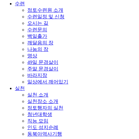
수련
정토수련원 소개
수련일정 및 신청
오시는 길
수련문의
백일출가
깨달음의 장
나눔의 장
명상
49일 문경살이
주말 문경살이
바라지장
일상에서 깨어있기
실천
실천 소개
실천장소 소개
정토행자의 실천
청년대학생
직능 모임
인도 성지순례
동북아역사기행