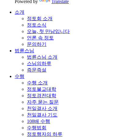
Powered by
Translate
소개
정토회 소개
정토소식
오늘, 첫 만남입니다
언론 속 정토
문의하기
법륜스님
법륜스님 소개
스님의하루
즉문즉설
수행
수행 소개
정토불교대학
정토경전대학
자주 묻는 질문
천일결사 소개
천일결사 기도
108배 수행
수행법회
정토행자의 하루