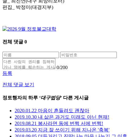
글_ 최진연(대구 희망리포터)
편집_ 박정미(대경지부)
전체 댓글
0
0
/200
등록
전체 댓글 보기
정토행자의 하루 ‘
대구법당
’ 다른 게시글
2020.01.22 마음이 흔들려도 괜찮아
2019.10.30 내 삶은 과거도 미래도 아닌 현재!
2019.08.21 봉사라면 동에 번쩍 서에 번쩍!
2019.03.20 지금 잘 쓰이기 위해 지나온 '축복'
2018.09.05 더듬거리고 진땀나는 마음 나누기 그 이후