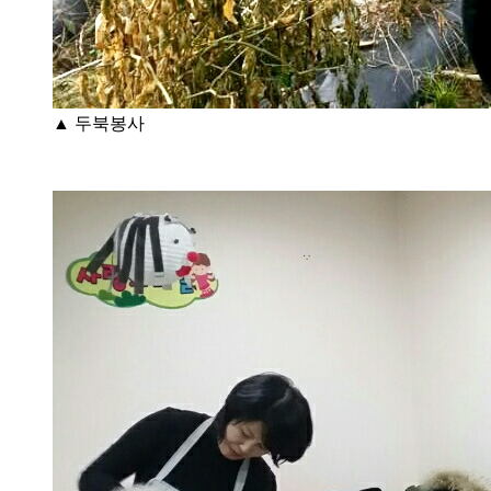
▲ 두북봉사