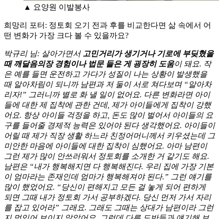
▲ 요양원 이발봉사
희망리 포터: 정토회 오기 전과 후를 비교한다면 삶 속에서 어
떤 변화가 가장 크다 볼 수 있을까요?
박규리 님: 살아가면서
고민거리가 생기거나 기로에 부딪혔을
때 깨달음의장 경험이나 법문 들은 게 굉장히 도움
이 돼요. 작
은 예를 들면 운전하고 가다가 성질이 나는 상황이 발생했을
때 알아차림이 되니까 남편과 저 둘이 서로 쳐다보며 “알아차
리자!” 그러니까 별로 화 낼 일이 없어요. 다른 변화라면 아이
들에 대한 제 집착에 관한 건데, 제가 아이들에게 집착이 강했
어요. 항상 아이들 걱정을 하고, 돈도 많이 벌어서 아이들의 요
구를 들어줄 경제적 능력은 있어야 된다 생각했어요. 아이들이
어릴 때 제가 직장 생활 하느라 친정어머니께서 키우셨는데 그
미안한 마음에 아이들에 대한 집착이 심했어요. 아마 남편이
그런 제가 많이 안쓰러워서 정토회를 소개한 거 같기도 해요.
남편은 “내가 행복해지면 다 행복해진다. 우리 집에 가장 기본
이 엄마라는 존재인데 엄마가 행복해져야 된다.” 그런 얘기를
많이 했었어요. “당신이 편해지고 모든 걸 놓게 되어 편하게
되면 그때 내가 정토회 가서 공부하겠다. 당신 먼저 가서 자리
를 잡고 있어라” 그래요. 그래도 그때는 상대가 남편이라 그런
지 멋있어 보이지 않았어요. 그런데 다른 도반들과 얘기해 보