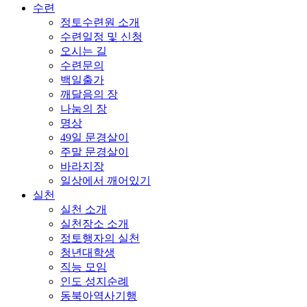
수련
정토수련원 소개
수련일정 및 신청
오시는 길
수련문의
백일출가
깨달음의 장
나눔의 장
명상
49일 문경살이
주말 문경살이
바라지장
일상에서 깨어있기
실천
실천 소개
실천장소 소개
정토행자의 실천
청년대학생
직능 모임
인도 성지순례
동북아역사기행