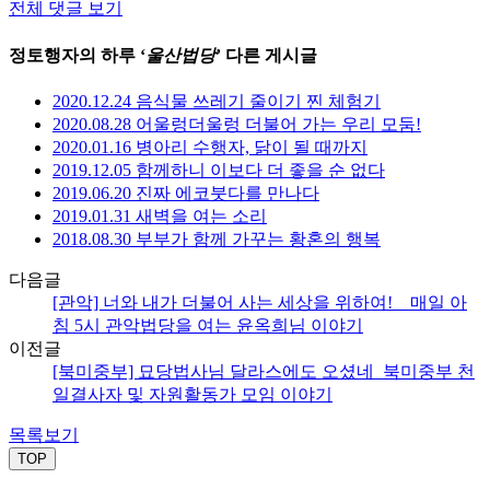
전체 댓글 보기
정토행자의 하루 ‘
울산법당
’ 다른 게시글
2020.12.24 음식물 쓰레기 줄이기 찐 체험기
2020.08.28 어울렁더울렁 더불어 가는 우리 모둠!
2020.01.16 병아리 수행자, 닭이 될 때까지
2019.12.05 함께하니 이보다 더 좋을 순 없다
2019.06.20 진짜 에코붓다를 만나다
2019.01.31 새벽을 여는 소리
2018.08.30 부부가 함께 가꾸는 황혼의 행복
다음글
[관악] 너와 내가 더불어 사는 세상을 위하여! _ 매일 아
침 5시 관악법당을 여는 윤옥희님 이야기
이전글
[북미중부] 묘당법사님 달라스에도 오셨네_북미중부 천
일결사자 및 자원활동가 모임 이야기
목록보기
TOP