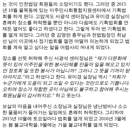
는 것이 인천법당 회원들의 소망이기도 했다. 그러던 중 2015
년 10월 율목동에 있는 이주민사회통합지원센터에서 기획법
회를 하게 된다. 고맙게도 서광석 센터장님과 유미경 실장님이
흔쾌히 장소를 허락했을 뿐만 아니라 다음에도 기획법회를 언
제든 열어도 좋다고 하셨다고 한다. 그렇게 두어 번 기획법회
를 열게 되었다. 그러던 중 김명란 총무님과 전법팀장인 최남
선 님이 이곳에서 정기법회를 열면 어떨까 의논하게 되었고 법
회를 계속 열고 싶다는 말을 어렵사리 꺼내게 되었다.
장소를 선뜻 허락해 주신 서광석 센터장님은
“제가 다문화에
뜻이 있어 이주민을 위한 봉사단체를 만들어 일을 해오고 있지
만 정토회 일 또한 봉사가 아닙니까? 그러니 그 뜻을 기꺼이 받
아야지요.”
라고 하셨다고 한다. 유미경 실장님 역시
“저희가
누군가에게 도움이 되고 쓰일 수 있다는 것만으로도 기쁩니다.
오히려 장소가 적합한 곳이 아님에도 불구하고 참여해 주시는
회원님들이 감사하지요.”
하고 웃는다.
보살의 마음을 내어주신 소장님과 실장님은 냉난방비나 소소
한 물품비가 들어가는 일임에도 흔쾌히 허락한다. 그리하여
2015년 10월에 토요일마다 법회를 열게 되었고 2016년 3월에
는 봄 불교대학을, 9월에는 가을 불교대학를 열게 되었다.