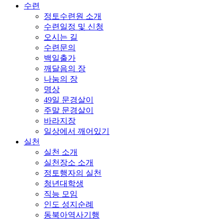
수련
정토수련원 소개
수련일정 및 신청
오시는 길
수련문의
백일출가
깨달음의 장
나눔의 장
명상
49일 문경살이
주말 문경살이
바라지장
일상에서 깨어있기
실천
실천 소개
실천장소 소개
정토행자의 실천
청년대학생
직능 모임
인도 성지순례
동북아역사기행