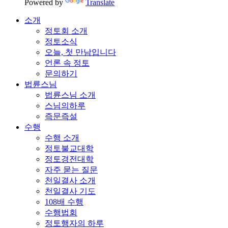
Powered by
Translate
소개
정토회 소개
정토소식
오늘, 첫 만남입니다
언론 속 정토
문의하기
법륜스님
법륜스님 소개
스님의하루
즉문즉설
수행
수행 소개
정토불교대학
정토경전대학
자주 묻는 질문
천일결사 소개
천일결사 기도
108배 수행
수행법회
정토행자의 하루