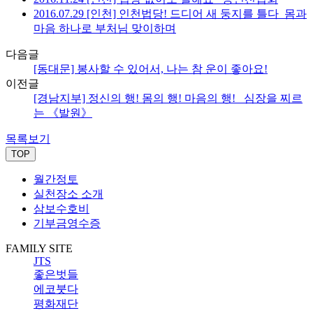
2016.07.29 [인천] 인천법당! 드디어 새 둥지를 틀다_몸과
마음 하나로 부처님 맞이하며
다음글
[동대문] 봉사할 수 있어서, 나는 참 운이 좋아요!
이전글
[경남지부] 정신의 행! 몸의 행! 마음의 행! _심장을 찌르
는 《발원》
목록보기
TOP
월간정토
실천장소 소개
삼보수호비
기부금영수증
FAMILY SITE
JTS
좋은벗들
에코붓다
평화재단