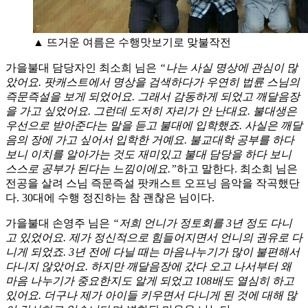
▲ 뜨거운 여름은 수행맛보기로 맞불작전
가을불대 담당자인 최소희 님은
“나는 사실 명상에 관심이 많
았어요. 팟캐스트에서 명상을 검색하다가 우연히 법륜 스님의
즉문즉설을 보게 되었어요. 그래서 감동하게 되었고 깨달음장
을 가고 싶었어요. 그런데 도저히 자리가 안 난대요. 불대생은
우선으로 받아준다는 말을 듣고 불대에 입학했죠. 사실은 깨달
음의 장에 가고 싶어서 입학한 거예요. 불교대학 공부를 하다
보니 이치를 알아가는 것도 재미있고 불대 담당을 하다 보니
스스로 공부가 된다는 느낌이에요.”
하고 말한다. 최소희 님은
전공을 살려 스님 즉문즉설 팟캐스트 오프닝 음악을 작곡했단
다. 30대에 수행 정진하는 참 괜찮은 님이다.
가을불대 손영주 님은
“저희 언니가 정토회를 3년 정도 다니
고 있었어요. 제가 정신적으로 힘들어지면서 언니의 권유로 다
니게 되었죠. 3년 전에 다닐 때는 마음나누기가 많이 불편해서
다니지 않았어요. 하지만 깨달음장에 갔다 오고 나서부터 왜
마음 나누기가 중요한지도 알게 되었고 108배도 열심히 하고
있어요. 더구나 제가 아이들 키우면서 다니게 된 것에 대해 많