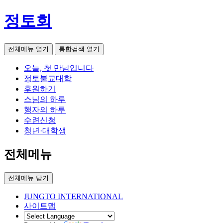
정토회
전체메뉴 열기
통합검색 열기
오늘, 첫 만남입니다
정토불교대학
후원하기
스님의 하루
행자의 하루
수련신청
청년·대학생
전체메뉴
전체메뉴 닫기
JUNGTO INTERNATIONAL
사이트맵