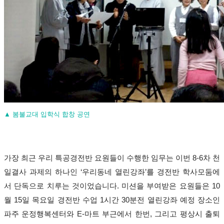
▲ 봄불교대 입학식 합창 공연
가장 최근 우리 특공경전반 요원들이 수행한 임무는 이번
8-6
차 천
일결사 과제의 하나인
‘
우리동네 열린강좌
’
를 경전반 학사모둠에
서 단독으로 치루는 것이었습니다
.
미션을 부여받은 요원들은
10
월
15
일 목요일 경전반 수업
1
시간
30
분전 열린강좌 예정 장소인
파주 운정행복센터와
E-
마트 부근에서 한번
,
그리고 평상시 출퇴