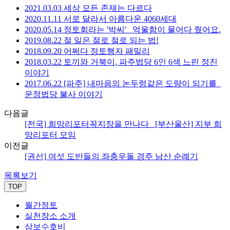
2021.03.03 세상 모든 존재는 다르다
2020.11.11 서로 달라서 아름다운 4060세대
2020.05.14 정토회라는 '박씨' _억울함이 물어다 줬어요.
2019.08.22 절 일은 절로 절로 되는 법!
2018.09.20 어쩌다 정토행자 패밀리
2018.03.22 토끼와 거북이, 파주법당 6인 6색 느린 정진
이야기
2017.06.22 [파주] 내마음의 논두렁같은 도량이 되기를_
운정법당 불사 이야기
다음글
[전국] 희망리포터꼭지장을 만나다 _[부산울산] 지부 희
망리포터 모임
이전글
[권선] 여섯 도반들의 좌충우돌 경주 남산 순례기
목록보기
TOP
월간정토
실천장소 소개
삼보수호비