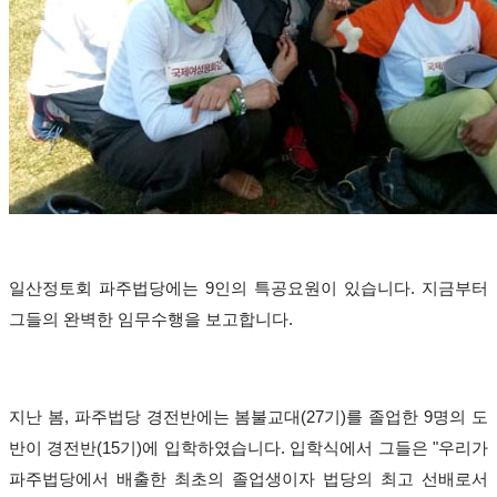
일산정토회 파주법당에는
9
인의 특공요원이 있습니다
.
지금부터
그들의 완벽한 임무수행을 보고합니다
.
지난 봄
,
파주법당 경전반에는 봄불교대
(27
기
)
를 졸업한
9
명의 도
반이 경전반
(15
기
)
에 입학하였습니다
.
입학식에서 그들은
"
우리가
파주법당에서 배출한 최초의 졸업생이자 법당의 최고 선배로서