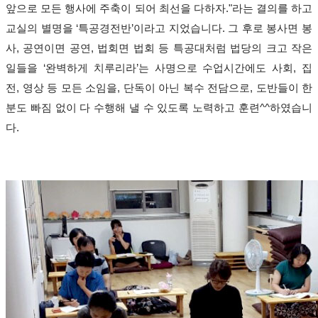
앞으로 모든 행사에 주축이 되어 최선을 다하자
."
라는 결의를 하고
교실의 별명을
‘
특공경전반
’
이라고 지었습니다
.
그 후로 봉사면 봉
사
,
공연이면 공연
,
법회면 법회 등 특공대처럼 법당의 크고 작은
일들을
‘
완벽하게 치루리라
’
는 사명으로 수업시간에도 사회
,
집
전
,
영상 등 모든 소임을
,
단독이 아닌 복수 전담으로
,
도반들이 한
분도 빠짐 없이 다 수행해 낼 수 있도록 노력하고 훈련
^^
하였습니
다
.