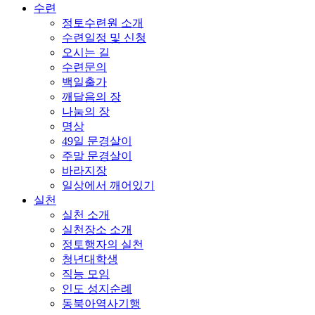
수련
정토수련원 소개
수련일정 및 신청
오시는 길
수련문의
백일출가
깨달음의 장
나눔의 장
명상
49일 문경살이
주말 문경살이
바라지장
일상에서 깨어있기
실천
실천 소개
실천장소 소개
정토행자의 실천
청년대학생
직능 모임
인도 성지순례
동북아역사기행