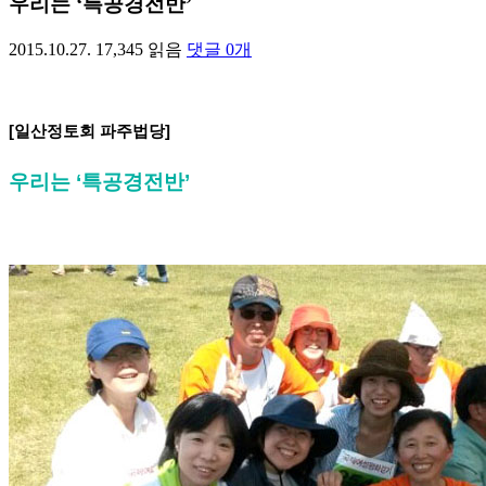
우리는 ‘특공경전반’
2015.10.27.
17,345
읽음
댓글
0
개
[
일산정토회 파주법당
]
우리는
‘
특공경전반
’