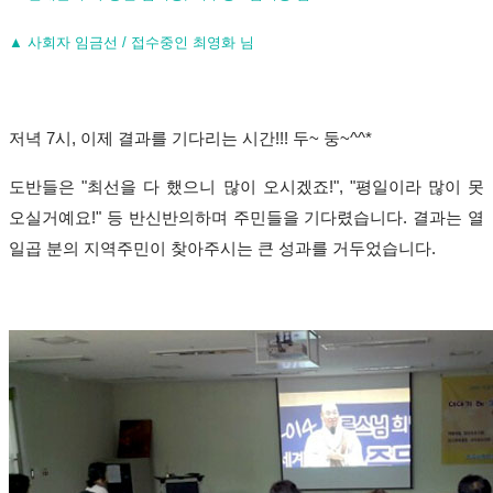
▲
사회자 임금선 /
접수중인 최영화 님
저녁
7
시
,
이제 결과를 기다리는 시간
!!!
두
~
둥
~^^*
도반들은
"
최선을 다 했으니 많이 오시겠죠
!", "
평일이라 많이 못
오실거예요
!"
등 반신반의하며 주민들을 기다렸습니다
.
결과는 열
일곱 분의 지역주민이 찾아주시는 큰 성과를 거두었습니다
.