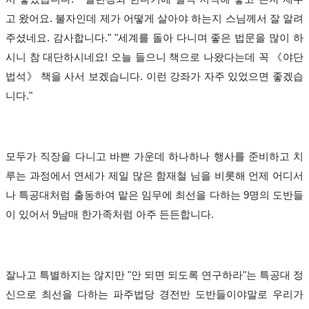
고 왔어요
.
불자인데 제가 어떻게 살아야 하는지 스님께서 잘 알려
주셨네요
.
감사합니다
." "
세계를 돌아 다니며 좋은 법문을 많이 하
시니 참 대단하시네요
!
오늘 들으니 책으로 나왔다는데 꼭
《
야단
법석
》
책을 사서 보겠습니다
.
이런 강좌가 자주 있었으면 좋겠습
니다
."
모두가 직장을 다니고 바쁜 가운데 하나하나 행사를 준비하고 치
루는 과정에서 연세가 제일 많은 함재철 님을 비롯해 언제 어디서
나 특공대처럼 출동하여 맡은 임무에 최선을 다하는
9
명의 도반들
이 있어서
9
남매 한가족처럼 아주 든든합니다
.
잘나고 특별하지는 않지만
"
안 되면 되도록 연구하라
"
는 특공대 정
신으로 최선을 다하는 파주법당 경전반 도반들이야말로 우리가