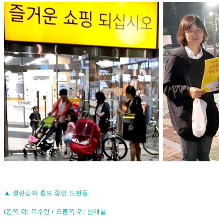
▲
열린강좌 홍보 중인 도반들
(왼쪽 위: 유수민 / 오른쪽 위: 함재철