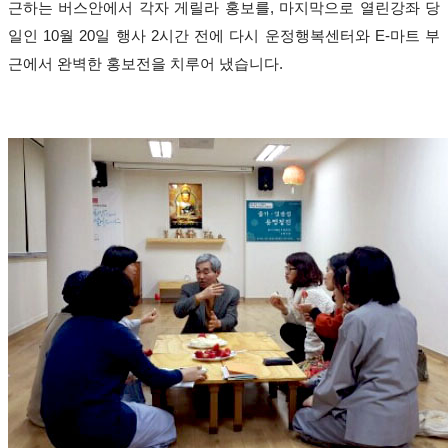
근하는 버스안에서 각자 게릴라 홍보를
,
마지막으로 열린강좌 당
일인
10
월
20
일 행사
2
시간 전에 다시 운정행복센터와
E-
마트 부
근에서 완벽한 홍보전을 치루어 냈습니다
.