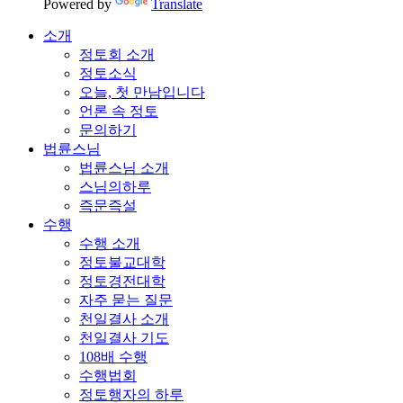
Powered by
Translate
소개
정토회 소개
정토소식
오늘, 첫 만남입니다
언론 속 정토
문의하기
법륜스님
법륜스님 소개
스님의하루
즉문즉설
수행
수행 소개
정토불교대학
정토경전대학
자주 묻는 질문
천일결사 소개
천일결사 기도
108배 수행
수행법회
정토행자의 하루