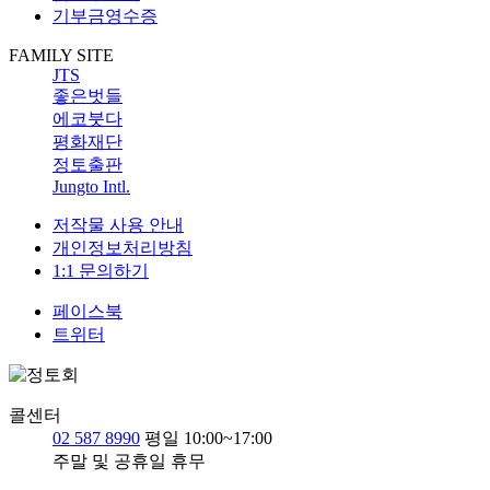
기부금영수증
FAMILY SITE
JTS
좋은벗들
에코붓다
평화재단
정토출판
Jungto Intl.
저작물 사용 안내
개인정보처리방침
1:1 문의하기
페이스북
트위터
콜센터
02 587 8990
평일 10:00~17:00
주말 및 공휴일 휴무