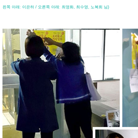
왼쪽 아래:
이은하 /
오른쪽 아래: 최영화, 최수영, 노복희 님)