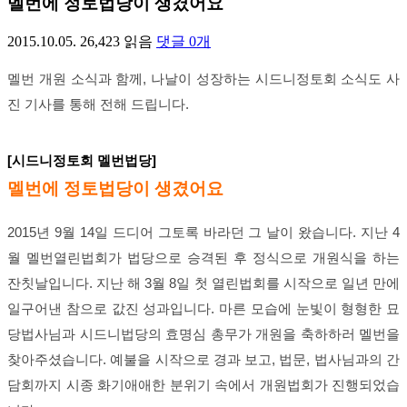
멜번에 정토법당이 생겼어요
2015.10.05.
26,423
읽음
댓글
0
개
멜번 개원 소식과 함께, 나날이 성장하는 시드니정토회 소식도 사
진 기사를 통해 전해 드립니다.
[시드니정토회 멜번법당]
멜번에 정토법당이 생겼어요
2015년 9월 14일 드디어 그토록 바라던 그 날이 왔습니다. 지난 4
월 멜번열린법회가 법당으로 승격된 후 정식으로 개원식을 하는
잔칫날입니다. 지난 해 3월 8일 첫 열린법회를 시작으로 일년 만에
일구어낸 참으로 값진 성과입니다. 마른 모습에 눈빛이 형형한 묘
당법사님과 시드니법당의 효명심 총무가 개원을 축하하러 멜번을
찾아주셨습니다. 예불을 시작으로 경과 보고, 법문, 법사님과의 간
담회까지 시종 화기애애한 분위기 속에서 개원법회가 진행되었습