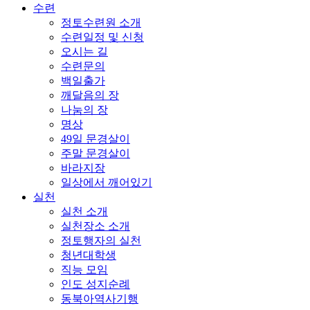
수련
정토수련원 소개
수련일정 및 신청
오시는 길
수련문의
백일출가
깨달음의 장
나눔의 장
명상
49일 문경살이
주말 문경살이
바라지장
일상에서 깨어있기
실천
실천 소개
실천장소 소개
정토행자의 실천
청년대학생
직능 모임
인도 성지순례
동북아역사기행