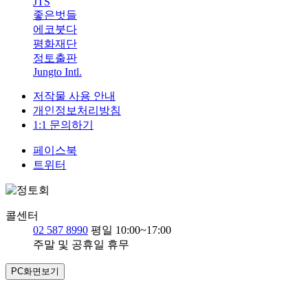
JTS
좋은벗들
에코붓다
평화재단
정토출판
Jungto Intl.
저작물 사용 안내
개인정보처리방침
1:1 문의하기
페이스북
트위터
콜센터
02 587 8990
평일 10:00~17:00
주말 및 공휴일 휴무
PC화면보기