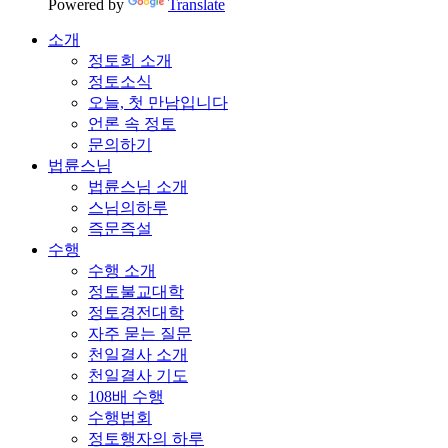
Powered by
Translate
소개
정토회 소개
정토소식
오늘, 첫 만남입니다
언론 속 정토
문의하기
법륜스님
법륜스님 소개
스님의하루
즉문즉설
수행
수행 소개
정토불교대학
정토경전대학
자주 묻는 질문
천일결사 소개
천일결사 기도
108배 수행
수행법회
정토행자의 하루