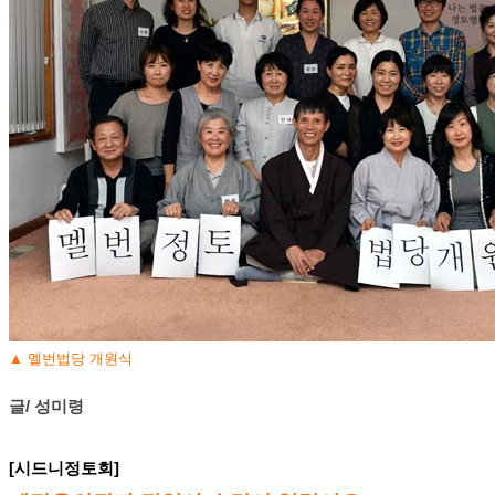
▲ 멜번법당 개원식
글/ 성미령
[시드니정토회]