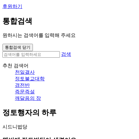
후원하기
통합검색
원하시는 검색어를 입력해 주세요
통합검색 닫기
검색
추천 검색어
천일결사
정토불교대학
경전반
즉문즉설
깨달음의 장
정토행자의 하루
시드니법당