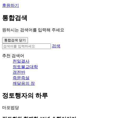
후원하기
통합검색
원하시는 검색어를 입력해 주세요
통합검색 닫기
검색
추천 검색어
천일결사
정토불교대학
경전반
즉문즉설
깨달음의 장
정토행자의 하루
마포법당