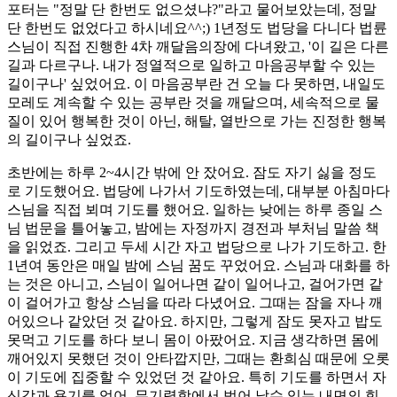
포터는 "정말 단 한번도 없으셨냐?"라고 물어보았는데, 정말
단 한번도 없었다고 하시네요^^;) 1년정도 법당을 다니다 법륜
스님이 직접 진행한 4차 깨달음의장에 다녀왔고, '이 길은 다른
길과 다르구나. 내가 정열적으로 일하고 마음공부할 수 있는
길이구나' 싶었어요. 이 마음공부란 건 오늘 다 못하면, 내일도
모레도 계속할 수 있는 공부란 것을 깨달으며, 세속적으로 물
질이 있어 행복한 것이 아닌, 해탈, 열반으로 가는 진정한 행복
의 길이구나 싶었죠.
초반에는 하루 2~4시간 밖에 안 잤어요. 잠도 자기 싫을 정도
로 기도했어요. 법당에 나가서 기도하였는데, 대부분 아침마다
스님을 직접 뵈며 기도를 했어요. 일하는 낮에는 하루 종일 스
님 법문을 틀어놓고, 밤에는 자정까지 경전과 부처님 말씀 책
을 읽었죠. 그리고 두세 시간 자고 법당으로 나가 기도하고. 한
1년여 동안은 매일 밤에 스님 꿈도 꾸었어요. 스님과 대화를 하
는 것은 아니고, 스님이 일어나면 같이 일어나고, 걸어가면 같
이 걸어가고 항상 스님을 따라 다녔어요. 그때는 잠을 자나 깨
어있으나 같았던 것 같아요. 하지만, 그렇게 잠도 못자고 밥도
못먹고 기도를 하다 보니 몸이 아팠어요. 지금 생각하면 몸에
깨어있지 못했던 것이 안타깝지만, 그때는 환희심 때문에 오롯
이 기도에 집중할 수 있었던 것 같아요. 특히 기도를 하면서 자
신감과 용기를 얻어, 무기력함에서 벗어 날수 있는 내면의 힘