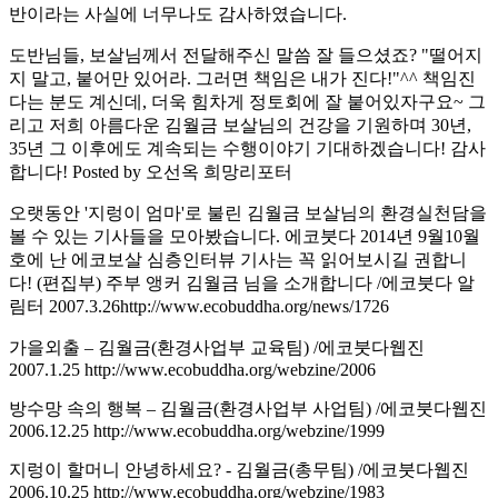
반이라는 사실에 너무나도 감사하였습니다.
도반님들, 보살님께서 전달해주신 말씀 잘 들으셨죠? "떨어지
지 말고, 붙어만 있어라. 그러면 책임은 내가 진다!"^^ 책임진
다는 분도 계신데, 더욱 힘차게 정토회에 잘 붙어있자구요~ 그
리고 저희 아름다운 김월금 보살님의 건강을 기원하며 30년,
35년 그 이후에도 계속되는 수행이야기 기대하겠습니다! 감사
합니다! Posted by 오선옥 희망리포터
오랫동안 '지렁이 엄마'로 불린 김월금 보살님의 환경실천담을
볼 수 있는 기사들을 모아봤습니다. 에코붓다 2014년 9월10월
호에 난 에코보살 심층인터뷰 기사는 꼭 읽어보시길 권합니
다! (편집부) 주부 앵커 김월금 님을 소개합니다 /에코붓다 알
림터 2007.3.26http://www.ecobuddha.org/news/1726
가을외출 – 김월금(환경사업부 교육팀) /에코붓다웹진
2007.1.25 http://www.ecobuddha.org/webzine/2006
방수망 속의 행복 – 김월금(환경사업부 사업팀) /에코붓다웹진
2006.12.25 http://www.ecobuddha.org/webzine/1999
지렁이 할머니 안녕하세요? - 김월금(총무팀) /에코붓다웹진
2006.10.25 http://www.ecobuddha.org/webzine/1983