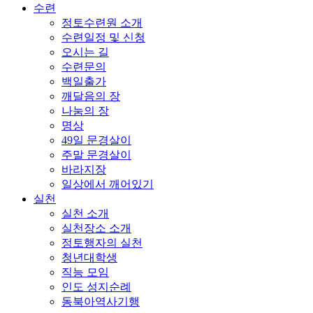
수련
정토수련원 소개
수련일정 및 신청
오시는 길
수련문의
백일출가
깨달음의 장
나눔의 장
명상
49일 문경살이
주말 문경살이
바라지장
일상에서 깨어있기
실천
실천 소개
실천장소 소개
정토행자의 실천
청년대학생
직능 모임
인도 성지순례
동북아역사기행