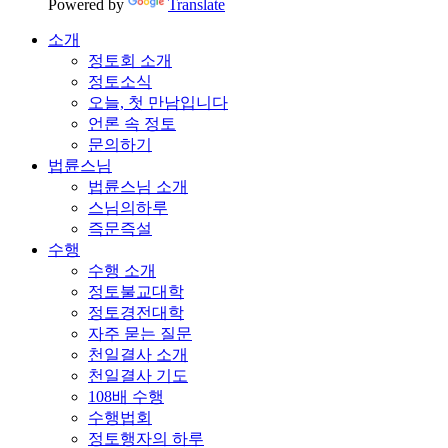
Powered by
Translate
소개
정토회 소개
정토소식
오늘, 첫 만남입니다
언론 속 정토
문의하기
법륜스님
법륜스님 소개
스님의하루
즉문즉설
수행
수행 소개
정토불교대학
정토경전대학
자주 묻는 질문
천일결사 소개
천일결사 기도
108배 수행
수행법회
정토행자의 하루