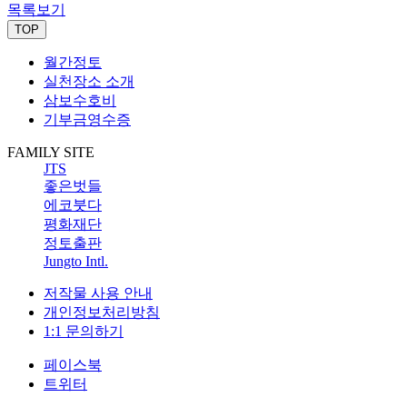
목록보기
TOP
월간정토
실천장소 소개
삼보수호비
기부금영수증
FAMILY SITE
JTS
좋은벗들
에코붓다
평화재단
정토출판
Jungto Intl.
저작물 사용 안내
개인정보처리방침
1:1 문의하기
페이스북
트위터