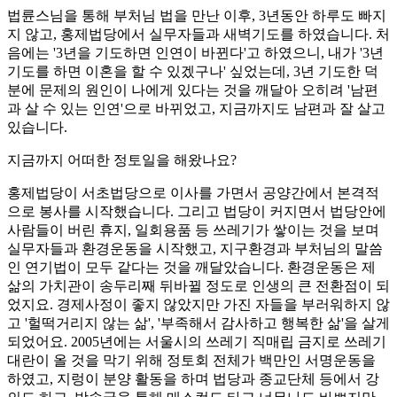
법륜스님을 통해 부처님 법을 만난 이후, 3년동안 하루도 빠지
지 않고, 홍제법당에서 실무자들과 새벽기도를 하였습니다. 처
음에는 '3년을 기도하면 인연이 바뀐다'고 하였으니, 내가 '3년
기도를 하면 이혼을 할 수 있겠구나' 싶었는데, 3년 기도한 덕
분에 문제의 원인이 나에게 있다는 것을 깨달아 오히려 '남편
과 살 수 있는 인연'으로 바뀌었고, 지금까지도 남편과 잘 살고
있습니다.
지금까지 어떠한 정토일을 해왔나요?
홍제법당이 서초법당으로 이사를 가면서 공양간에서 본격적
으로 봉사를 시작했습니다. 그리고 법당이 커지면서 법당안에
사람들이 버린 휴지, 일회용품 등 쓰레기가 쌓이는 것을 보며
실무자들과 환경운동을 시작했고, 지구환경과 부처님의 말씀
인 연기법이 모두 같다는 것을 깨달았습니다. 환경운동은 제
삶의 가치관이 송두리째 뒤바뀔 정도로 인생의 큰 전환점이 되
었지요. 경제사정이 좋지 않았지만 가진 자들을 부러워하지 않
고 '헐떡거리지 않는 삶', '부족해서 감사하고 행복한 삶'을 살게
되었어요. 2005년에는 서울시의 쓰레기 직매립 금지로 쓰레기
대란이 올 것을 막기 위해 정토회 전체가 백만인 서명운동을
하였고, 지렁이 분양 활동을 하며 법당과 종교단체 등에서 강