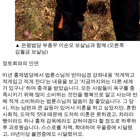
▲ 은평법당 부총무 이순모 보살님과 함께 (오른쪽
김월금 보살님)
정토회와의 인연
91년 홍제법당에서 법륜스님의 반야심경 강좌내용 '적게먹고
적게입고 적게 잔다'는 내용을 보고 '지금까지와는 다른 세계
가 있구나' 하며 충격을 받았습니다. 모든 사람들이 욕구를 충
족시키기 위해 많이 소비하는 것만을 행복으로 알고 사는데 반
해 적게 소비하라는 법륜스님의 말씀이 참 좋았습니다. 그 당
시, 저는 남편과 큰 갈등이 있어서 이혼을 하고 싶었지만, 흔한
사회적, 도덕적 잣대 때문에 도저히 이혼은 못하겠고, 차라리
빵이라도 하나 훔쳐 감옥에라도 갇혀야겠다 할 정도로 하루하
루 괴로웠습니다. 스스로를 자책, 학대하며 우울증에 시달렸
고, 10년이상 불면증에도 시달렸어요.