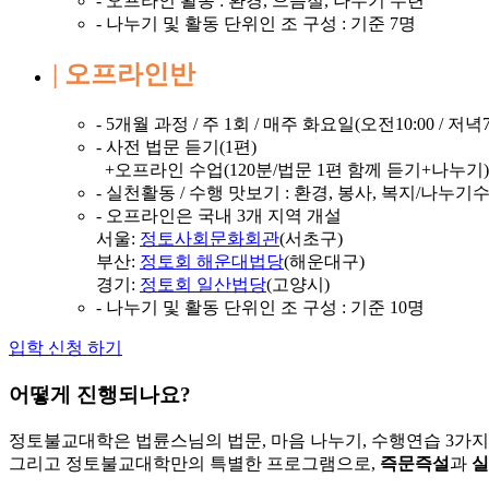
- 오프라인 활동 : 환경, 으뜸절, 나누기 수련
- 나누기 및 활동 단위인 조 구성 : 기준 7명
| 오프라인반
- 5개월 과정 / 주 1회 / 매주 화요일(오전10:00 / 저녁7:
- 사전 법문 듣기(1편)
+오프라인 수업(120분/법문 1편 함께 듣기+나누기)
- 실천활동 / 수행 맛보기 : 환경, 봉사, 복지/나누
- 오프라인은 국내 3개 지역 개설
서울:
정토사회문화회관
(서초구)
부산:
정토회 해운대법당
(해운대구)
경기:
정토회 일산법당
(고양시)
- 나누기 및 활동 단위인 조 구성 : 기준 10명
입학 신청 하기
어떻게 진행되나요?
정토불교대학은 법륜스님의 법문, 마음 나누기, 수행연습 3가
그리고 정토불교대학만의 특별한 프로그램으로,
즉문즉설
과
실