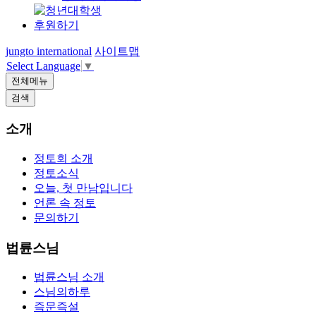
후원하기
jungto international
사이트맵
Select Language
▼
전체메뉴
검색
소개
정토회 소개
정토소식
오늘, 첫 만남입니다
언론 속 정토
문의하기
법륜스님
법륜스님 소개
스님의하루
즉문즉설