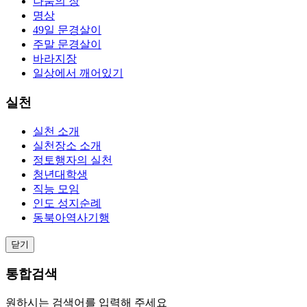
나눔의 장
명상
49일 문경살이
주말 문경살이
바라지장
일상에서 깨어있기
실천
실천 소개
실천장소 소개
정토행자의 실천
청년대학생
직능 모임
인도 성지순례
동북아역사기행
닫기
통합검색
원하시는 검색어를 입력해 주세요