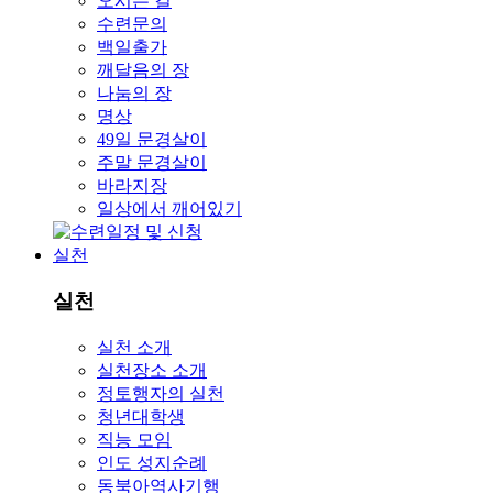
오시는 길
수련문의
백일출가
깨달음의 장
나눔의 장
명상
49일 문경살이
주말 문경살이
바라지장
일상에서 깨어있기
실천
실천
실천 소개
실천장소 소개
정토행자의 실천
청년대학생
직능 모임
인도 성지순례
동북아역사기행