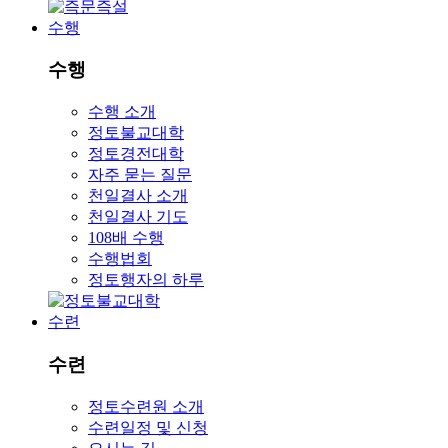
수행
수행
수행 소개
정토불교대학
정토경전대학
자주 묻는 질문
천일결사 소개
천일결사 기도
108배 수행
수행법회
정토행자의 하루
수련
수련
정토수련원 소개
수련일정 및 신청